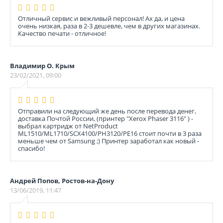
Отличный сервис и вежливый персонал! Ах да, и цена
очень низкая, раза в 2-3 дешевле, чем в других магазинах.
Качество печати - отличное!
Владимир О. Крым
23/02/2021, 09:00
Отправили на следующий же день после перевода денег,
доставка Почтой России, (принтер "Xerox Phaser 3116" ) -
выбрал картридж от NetProduct
ML1510/ML1710/SCX4100/PH3120/PE16 стоит почти в 3 раза
меньше чем от Samsung ;) Принтер заработал как новый -
спасибо!
Андрей Попов, Ростов-на-Дону
13/06/2019, 11:47