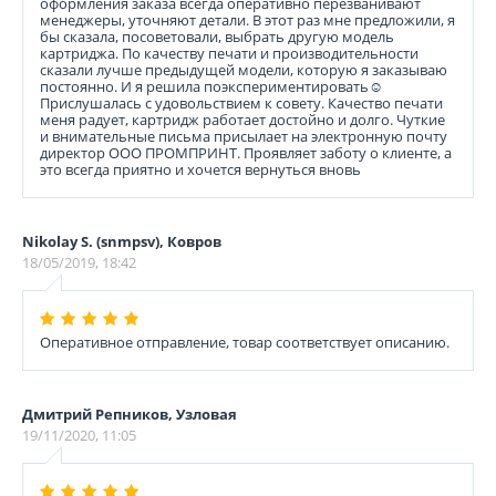
оформления заказа всегда оперативно перезванивают
менеджеры, уточняют детали. В этот раз мне предложили, я
бы сказала, посоветовали, выбрать другую модель
картриджа. По качеству печати и производительности
сказали лучше предыдущей модели, которую я заказываю
постоянно. И я решила поэкспериментировать☺️
Прислушалась с удовольствием к совету. Качество печати
меня радует, картридж работает достойно и долго. Чуткие
и внимательные письма присылает на электронную почту
директор ООО ПРОМПРИНТ. Проявляет заботу о клиенте, а
это всегда приятно и хочется вернуться вновь
Nikolay S. (snmpsv), Ковров
18/05/2019, 18:42
Оперативное отправление, товар соответствует описанию.
Дмитрий Репников, Узловая
19/11/2020, 11:05