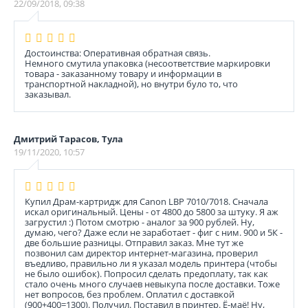
22/09/2018, 09:38
Достоинства: Оперативная обратная связь.
Немного смутила упаковка (несоответствие маркировки
товара - заказанному товару и информации в
транспортной накладной), но внутри було то, что
заказывал.
Дмитрий Тарасов, Тула
19/11/2020, 10:57
Купил Драм-картридж для Canon LBP 7010/7018. Сначала
искал оригинальный. Цены - от 4800 до 5800 за штуку. Я аж
загрустил :) Потом смотрю - аналог за 900 рублей. Ну,
думаю, чего? Даже если не заработает - фиг с ним. 900 и 5К -
две большие разницы. Отправил заказ. Мне тут же
позвонил сам директор интернет-магазина, проверил
въедливо, правильно ли я указал модель принтера (чтобы
не было ошибок). Попросил сделать предоплату, так как
стало очень много случаев невыкупа после доставки. Тоже
нет вопросов, без проблем. Оплатил с доставкой
(900+400=1300). Получил. Поставил в принтер. Ё-маё! Ну,