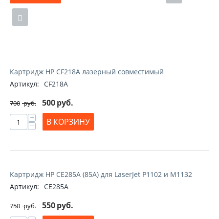
Картридж HP CF218A лазерный совместимый
Артикул:
CF218A
500
руб.
700
руб.
+
В КОРЗИНУ
−
Картридж HP CE285A (85A) для LaserJet P1102 и M1132
Артикул:
CE285A
550
руб.
750
руб.