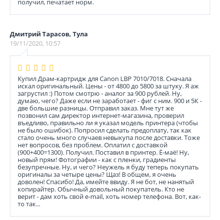
получил, печатает норм.
Дмитрий Тарасов, Тула
19/11/2020, 10:57
Купил Драм-картридж для Canon LBP 7010/7018. Сначала
искал оригинальный. Цены - от 4800 до 5800 за штуку. Я аж
загрустил :) Потом смотрю - аналог за 900 рублей. Ну,
думаю, чего? Даже если не заработает - фиг с ним. 900 и 5К -
две большие разницы. Отправил заказ. Мне тут же
позвонил сам директор интернет-магазина, проверил
въедливо, правильно ли я указал модель принтера (чтобы
не было ошибок). Попросил сделать предоплату, так как
стало очень много случаев невыкупа после доставки. Тоже
нет вопросов, без проблем. Оплатил с доставкой
(900+400=1300). Получил. Поставил в принтер. Ё-маё! Ну,
новый прям! Фотографии - как с пленки, градиенты
безупречные. Ну, и чего? Неужель я буду теперь покупать
оригиналы за четыре цены? Щаз! В общем, я очень
доволен! Спасибо! Да, имейте ввиду. Я не бот, не нанятый
копирайтер. Обычный довольный покупатель. Кто не
верит - дам хоть свой e-mail, хоть номер телефона. Вот, как-
то так...