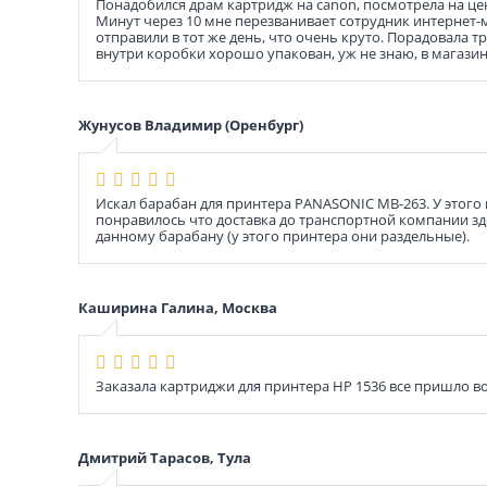
Понадобился драм картридж на canon, посмотрела на цен
Минут через 10 мне перезванивает сотрудник интернет-м
отправили в тот же день, что очень круто. Порадовала 
внутри коробки хорошо упакован, уж не знаю, в магазине
Жунусов Владимир (Оренбург)
Искал барабан для принтера PANASONIC MB-263. У этого
понравилось что доставка до транспортной компании здес
данному барабану (у этого принтера они раздельные).
Каширина Галина, Москва
Заказала картриджи для принтера HP 1536 все пришло во
Дмитрий Тарасов, Тула