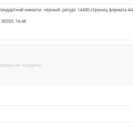
тандартной емкости, черный, ресурс 14400 страниц формата А
 3655X, 14,4K
тзывы не найдены