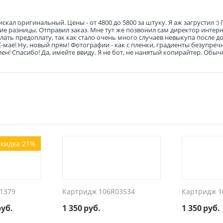
кал оригинальный. Цены - от 4800 до 5800 за штуку. Я аж загрустил :) 
льшие разницы. Отправил заказ. Мне тут же позвонил сам директор интер
ать предоплату, так как стало очень много случаев невыкупа после до
 Ё-маё! Ну, новый прям! Фотографии - как с пленки, градиенты безупреч
н! Спасибо! Да, имейте ввиду. Я не бот, не нанятый копирайтер. Обыч
кидка 21%
1379
Картридж 106R03534
Картридж 1
руб.
1 350
руб.
1 350
руб.