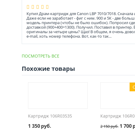
Купил Драм-картридж для Canon LBP 7010/7018. Сначала ис
Даже если не заработает - фиг с ним. 900 и 5К - две бо
модель принтера (чтобы не было ошибок). Попросил сдел
доставкой (900+400=1300). Получил. Поставил в принтер.
оригиналы за четыре цены? Щаз! В общем, я очень доволе
e-mail, хоть номер телефона. Вот, как-то так...
ПОСМОТРЕТЬ ВСЕ
Похожие товары
С
Картридж 106R03535
Картридж 106R0
1 350
руб.
1 700
2 150
руб.