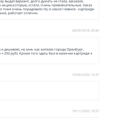
 выдал вариант, долго думать не стала, заказала.
 акции,которые, кстати, очень привлекательные. Заказ
то тоже очень порадовало Ну и самое главное - картридж
вное, работает отлично
28/09/2018, 09:40
и дешевле), но мне, как жителю города Оренбург,
+-250 руб). Кроме того здесь был в наличии картридж к
10/06/2020, 14:37
19/11/2020, 10:57