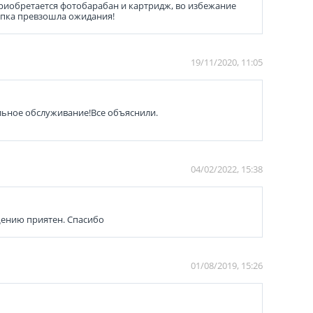
приобретается фотобарабан и картридж, во избежание
купка превзошла ожидания!
19/11/2020, 11:05
ельное обслуживание!Все объяснили.
04/02/2022, 15:38
бщению приятен. Спасибо
01/08/2019, 15:26