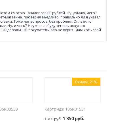
Потом смотрю - аналог за 900 рублей. Ну, думаю, чего?
нет-магазина, проверил въедливо, правильно ли я указал
ставки. Тоже нет вопросов, без проблем. Оплатил с
ные. Ну, и чего? Неужель я буду теперь покупать
ный довольный покупатель. Кто не верит - дам хоть свой
Скидка 21%
06R03533
Картридж 106R01531
1 350
руб.
1 700
руб.