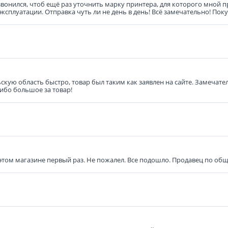
звонился, чтоб ещё раз уточнить марку принтера, для которого мной 
эксплуатации. Отправка чуть ли не день в день! Всё замечательно! По
ьскую область быстро, товар был таким как заявлен на сайте. Замечат
сибо большое за товар!
в этом магазине первый раз. Не пожалел. Все подошло. Продавец по о