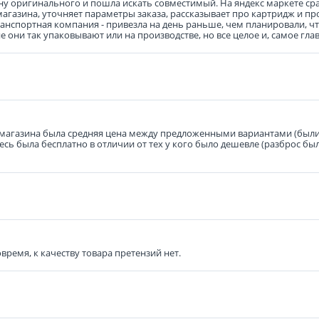
у оригинального и пошла искать совместимый. На яндекс маркете сразу
агазина, уточняет параметры заказа, рассказывает про картридж и про
транспортная компания - привезла на день раньше, чем планировали, ч
 они так упаковывают или на производстве, но все целое и, самое гла
 магазина была средняя цена между предложенными вариантами (были 
ь была бесплатно в отличии от тех у кого было дешевле (разброс был 
время, к качеству товара претензий нет.