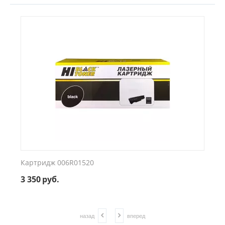
Картридж 006R01520
3 350
руб.
назад
вперед