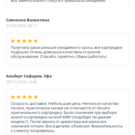
Всё замечательно! Покупка превзошла ожидания!
Савченко Валентина
27/05/2020, 04:11
Получила заказ раньше ожидаемого срока, все картриджи
подошли. Очень довольна качеством и сроком
обслуживания. Спасибо, приятно с Вами работать!
Альберт Сафаров, Уфа
28/11/2020, 14:46
Скорость доставки. Небольшая цена. Неплохое качество
печати, практически ничем не отличается от печати
оригинального картриджа. Были сомнения при выборе
аналога картриджа на мой МФУ (подойдет ли данная
модель?). После звонка от директора магазина все
сомнения отпали. Все в деталях объяснил. Внимательность
к клиенту понравилась.