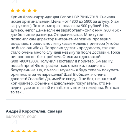
Купил Драм-картридж для Canon LBP 7010/7018. Сначала
искал оригинальный. Цены - от 4800 до 5800 за штуку. Я аж
загрустил :) Потом смотрю - аналог за 900 рублей. Ну,
думаю, чего? Даже если не заработает - фиг с ним. 900 и 5К -
две большие разницы. Отправил заказ. Мне тут же
позвонил сам директор интернет-магазина, проверил
въедливо, правильно ли я указал модель принтера (чтобы
не было ошибок). Попросил сделать предоплату, так как
стало очень много случаев невыкупа после доставки. Тоже
нет вопросов, без проблем. Оплатил с доставкой
(900+400=1300). Получил. Поставил в принтер. Ё-маё! Ну,
новый прям! Фотографии - как с пленки, градиенты
безупречные. Ну, и чего? Неужель я буду теперь покупать
оригиналы за четыре цены? Щаз! В общем, я очень
доволен! Спасибо! Да, имейте ввиду. Я не бот, не нанятый
копирайтер. Обычный довольный покупатель. Кто не
верит - дам хоть свой e-mail, хоть номер телефона. Вот, как-
то так...
Андрей Коростелев, Самара
04/06/2020, 09:40