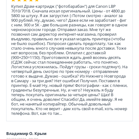
Купил Драм-картридж ("фотобарабан") для Canon LBP
7010/7018. Сначала искал оригинальный. Цены - от 4800 до
5800 за штуку. Я аж загрустил :) Потом смотрю - аналог за
900 рублей. Ну, думаю, чего? Даже если не заработает - фиг
с ним. 900 и 5К - две большие разницы, как говорят в одном
черноморском городе. Отправил заказ. Мне тут же
позвонил сам директор интернет-магазина, проверил
въедливо, правильно ли я указал модель принтера (чтобы
не было ошибок). Попросил сделать предоплату, так как
стало очень много случаев невыкупа после доставки. Тоже
нет вопросов, без проблем. Оплатил с доставкой
(900+250=1150). Приготовился ждать дней восемь-десять
(СДЭК сейчас стал помедленнее работать, что понятно.
Логистика усложнилась. Пойдут грузы - сроки подтянут). На
четвертый день смотрю по трек-номеру - отправление
готово к выдаче. Думаю - ошибка? Из Нижнего Новгорода
в Самару - за три дня? Нет ошибки! Получил. Поставил в
принтер. Ё-маё! Ну, новый прям! Фотографии - как с пленки,
градиенты безупречные. Ну, и чего? Неужель я буду
теперь покупать оригиналы за четыре цены? Щаз! В
общем, я очень доволен! Спасибо! Да, имейте ввиду. Я не
бот, не нанятый копирайтер. Обычный довольный
покупатель. Кто не верит - дам хоть свой e-mail, хоть номер
телефона. Вот, как-то так...
Владимир О. Крым