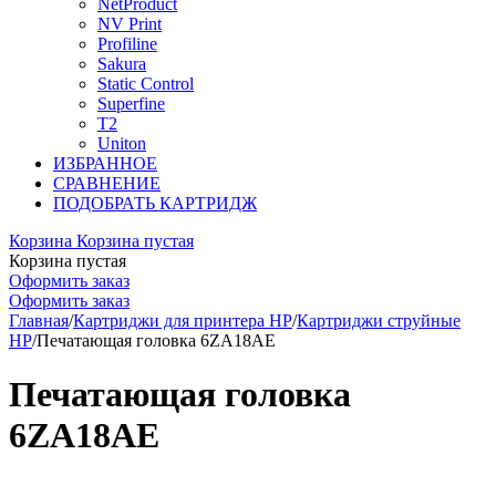
NetProduct
NV Print
Profiline
Sakura
Static Control
Superfine
T2
Uniton
ИЗБРАННОЕ
СРАВНЕНИЕ
ПОДОБРАТЬ КАРТРИДЖ
Корзина
Корзина пустая
Корзина пустая
Оформить заказ
Оформить заказ
Главная
/
Картриджи для принтера HP
/
Картриджи струйные
HP
/
Печатающая головка 6ZA18AE
Печатающая головка
6ZA18AE