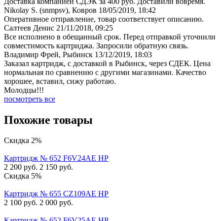
Доставка компанией СДЭК за 400 руб. Доставили вовремя.
Nikolay S. (snmpsv), Ковров
18/05/2019, 18:42
Оперативное отправление, товар соответствует описанию.
Салтеев Денис
21/11/2018, 09:25
Все исполнено в обещанный срок. Перед отправкой уточнили
совместимость картриджа. Запросили обратную связь.
Владимир Фрей, Рыбинск
13/12/2019, 18:03
Заказал картридж, с доставкой в Рыбинск, через СДЕК. Цена
нормальная по сравнению с другими магазинами. Качество
хорошее, вставил, сижу работаю.
Молодцы!!!
посмотреть все
Похожие товары
Скидка 2%
Картридж № 652 F6V24AE HP
2 200
руб.
2 150
руб.
Скидка 5%
Картридж № 655 CZ109AE HP
2 100
руб.
2 000
руб.
Картридж № 652 F6V25AE HP