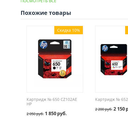
ПОСМОТРЕТЬ ВСЕ
Похожие товары
Скидка 10%
Картридж № 650 CZ102AE
Картридж № 652
HP
2 150
2 200
руб.
1 850
руб.
2 050
руб.