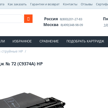
ата
Как заказать
Гарантии и возврат
Контакты
Отзывы
Сертиф
Россия
Пн
8(800)201-27-83
Москва
8(499)348-98-09
1@
ЕЛИ
ИЗБРАННОЕ
СРАВНЕНИЕ
ПОДОБРАТЬ КАРТРИДЖ
 струйные HP
/
ж № 72 (C9374A) HP