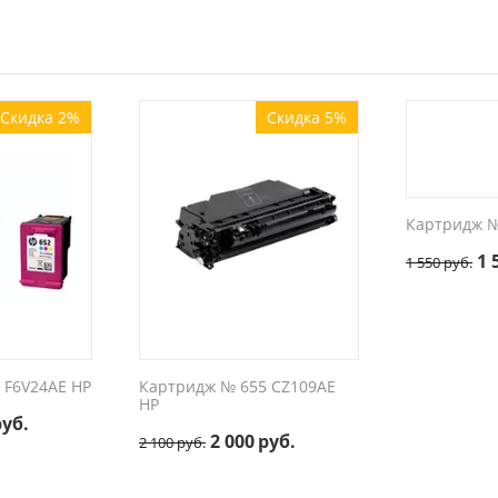
Скидка 2%
Скидка 5%
Картридж №
1 
1 550
руб.
 F6V24AE HP
Картридж № 655 CZ109AE
HP
руб.
2 000
руб.
2 100
руб.