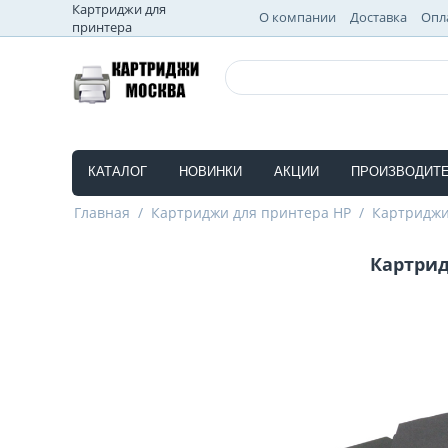
Картриджи для
О компании
Доставка
Опл
принтера
КАТАЛОГ
НОВИНКИ
АКЦИИ
ПРОИЗВОДИТ
Главная
/
Картриджи для принтера HP
/
Картриджи
Картрид