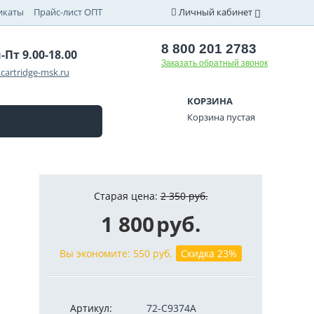
икаты
Прайс-лист ОПТ
Личный кабинет
8 800 201 2783
-Пт 9.00-18.00
Заказать обратный звонок
cartridge-msk.ru
КОРЗИНА
Корзина пустая
Старая цена:
2 350
руб.
1 800
руб.
Вы экономите:
550
руб.
Скидка 23%
Артикул:
72-C9374A