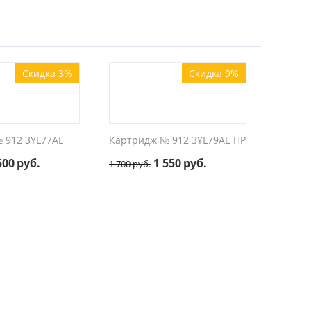
Скидка 3%
Скидка 9%
 912 3YL77AE
Картридж № 912 3YL79AE HP
500
руб.
1 550
руб.
1 700
руб.