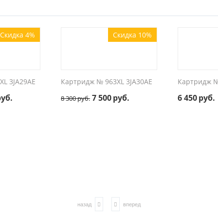
Скидка 4%
Скидка 10%
XL 3JA29AE
Картридж № 963XL 3JA30AE
Картридж №
руб.
7 500
руб.
6 450
руб.
8 300
руб.
назад
вперед