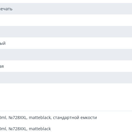
печать
мый
ая
00ml, №728XXL, matteblack, стандартной емкости
00ml, №728XXL, matteblack