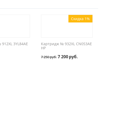
Скидка 1%
 912XL 3YL84AE
Картридж № 932XL CN053AE
Картри
HP
6 250
7 200
руб.
7 250
руб.