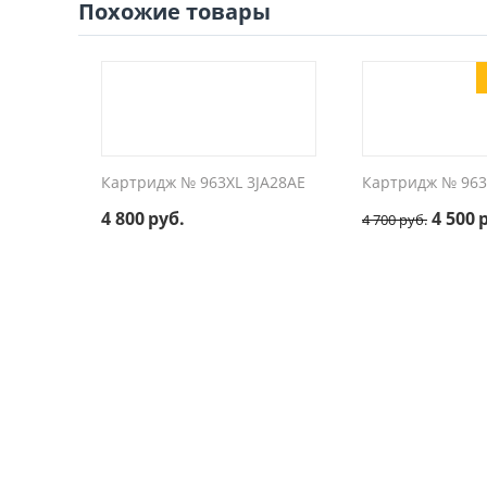
Похожие товары
ка 3%
Картридж № 963XL 3JA28AE
Картридж № 963
4 800
руб.
4 500
4 700
руб.
JA27AE