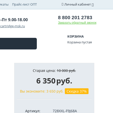
икаты
Прайс-лист ОПТ
Личный кабинет
8 800 201 2783
-Пт 9.00-18.00
Заказать обратный звонок
cartridge-msk.ru
КОРЗИНА
Корзина пустая
Старая цена:
10 000
руб.
6 350
руб.
Вы экономите:
3 650
руб.
Скидка 37%
Артикул:
728XXL-F9J68A