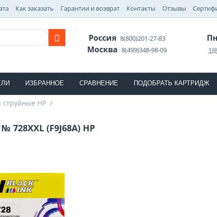
ата
Как заказать
Гарантии и возврат
Контакты
Отзывы
Сертиф
Россия
Пн
8(800)201-27-83
Москва
8(499)348-98-09
1@
ЕЛИ
ИЗБРАННОЕ
СРАВНЕНИЕ
ПОДОБРАТЬ КАРТРИДЖ
 струйные HP
/
№ 728XXL (F9J68A) HP