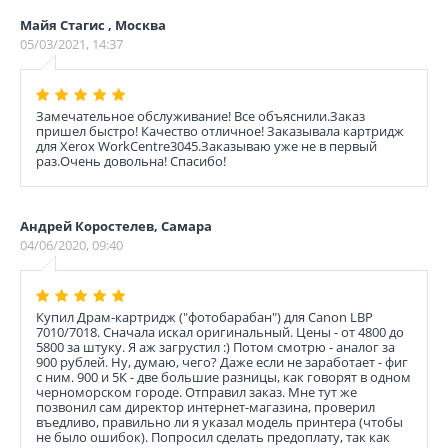
Майя Стагис , Москва
05/03/2021, 14:37
Замечательное обслуживание! Все объяснили.Заказ
пришел быстро! Качество отличное! Заказывала картридж
для Xerox WorkCentre3045.Заказываю уже не в первый
раз.Очень довольна! Спасибо!
Андрей Коростелев, Самара
04/06/2020, 09:40
Купил Драм-картридж ("фотобарабан") для Canon LBP
7010/7018. Сначала искал оригинальный. Цены - от 4800 до
5800 за штуку. Я аж загрустил :) Потом смотрю - аналог за
900 рублей. Ну, думаю, чего? Даже если не заработает - фиг
с ним. 900 и 5К - две большие разницы, как говорят в одном
черноморском городе. Отправил заказ. Мне тут же
позвонил сам директор интернет-магазина, проверил
въедливо, правильно ли я указал модель принтера (чтобы
не было ошибок). Попросил сделать предоплату, так как