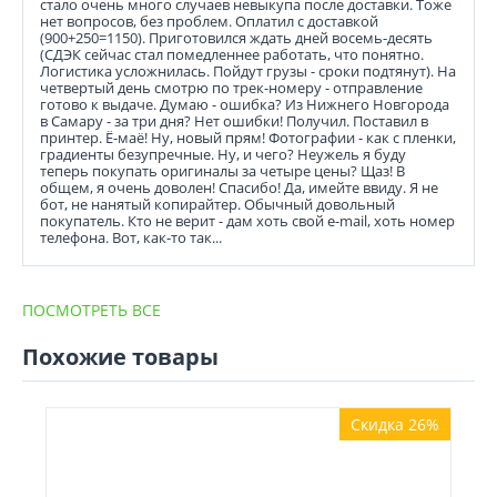
стало очень много случаев невыкупа после доставки. Тоже
нет вопросов, без проблем. Оплатил с доставкой
(900+250=1150). Приготовился ждать дней восемь-десять
(СДЭК сейчас стал помедленнее работать, что понятно.
Логистика усложнилась. Пойдут грузы - сроки подтянут). На
четвертый день смотрю по трек-номеру - отправление
готово к выдаче. Думаю - ошибка? Из Нижнего Новгорода
в Самару - за три дня? Нет ошибки! Получил. Поставил в
принтер. Ё-маё! Ну, новый прям! Фотографии - как с пленки,
градиенты безупречные. Ну, и чего? Неужель я буду
теперь покупать оригиналы за четыре цены? Щаз! В
общем, я очень доволен! Спасибо! Да, имейте ввиду. Я не
бот, не нанятый копирайтер. Обычный довольный
покупатель. Кто не верит - дам хоть свой e-mail, хоть номер
телефона. Вот, как-то так...
ПОСМОТРЕТЬ ВСЕ
Похожие товары
Скидка 26%