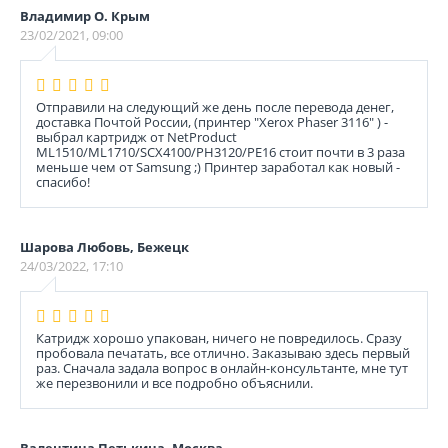
Владимир О. Крым
23/02/2021, 09:00
Отправили на следующий же день после перевода денег,
доставка Почтой России, (принтер "Xerox Phaser 3116" ) -
выбрал картридж от NetProduct
ML1510/ML1710/SCX4100/PH3120/PE16 стоит почти в 3 раза
меньше чем от Samsung ;) Принтер заработал как новый -
спасибо!
Шарова Любовь, Бежецк
24/03/2022, 17:10
Катридж хорошо упакован, ничего не повредилось. Сразу
пробовала печатать, все отлично. Заказываю здесь первый
раз. Сначала задала вопрос в онлайн-консультанте, мне тут
же перезвонили и все подробно объяснили.