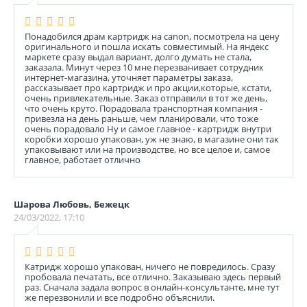
Понадобился драм картридж на canon, посмотрела на цену
оригинального и пошла искать совместимый. На яндекс
маркете сразу выдал вариант, долго думать не стала,
заказала. Минут через 10 мне перезванивает сотрудник
интернет-магазина, уточняет параметры заказа,
рассказывает про картридж и про акции,которые, кстати,
очень привлекательные. Заказ отправили в тот же день,
что очень круто. Порадовала транспортная компания -
привезла на день раньше, чем планировали, что тоже
очень порадовало Ну и самое главное - картридж внутри
коробки хорошо упакован, уж не знаю, в магазине они так
упаковывают или на производстве, но все целое и, самое
главное, работает отлично
Шарова Любовь, Бежецк
24/03/2022, 17:10
Катридж хорошо упакован, ничего не повредилось. Сразу
пробовала печатать, все отлично. Заказываю здесь первый
раз. Сначала задала вопрос в онлайн-консультанте, мне тут
же перезвонили и все подробно объяснили.