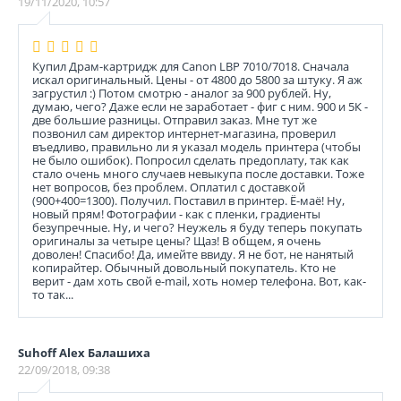
19/11/2020, 10:57
Купил Драм-картридж для Canon LBP 7010/7018. Сначала
искал оригинальный. Цены - от 4800 до 5800 за штуку. Я аж
загрустил :) Потом смотрю - аналог за 900 рублей. Ну,
думаю, чего? Даже если не заработает - фиг с ним. 900 и 5К -
две большие разницы. Отправил заказ. Мне тут же
позвонил сам директор интернет-магазина, проверил
въедливо, правильно ли я указал модель принтера (чтобы
не было ошибок). Попросил сделать предоплату, так как
стало очень много случаев невыкупа после доставки. Тоже
нет вопросов, без проблем. Оплатил с доставкой
(900+400=1300). Получил. Поставил в принтер. Ё-маё! Ну,
новый прям! Фотографии - как с пленки, градиенты
безупречные. Ну, и чего? Неужель я буду теперь покупать
оригиналы за четыре цены? Щаз! В общем, я очень
доволен! Спасибо! Да, имейте ввиду. Я не бот, не нанятый
копирайтер. Обычный довольный покупатель. Кто не
верит - дам хоть свой e-mail, хоть номер телефона. Вот, как-
то так...
Suhoff Alex Балашиха
22/09/2018, 09:38