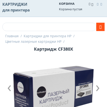
КОРЗИНА
КАРТРИДЖИ
Корзина пустая
для принтера
Главная
/
Картриджи для принтера HP
/
Цветные лазерные картриджи HP
/
Картридж CF380X