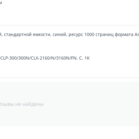
м
 стандартной емкости, синий, ресурс 1000 страниц формата А
 CLP-300/300N/CLX-2160/N/3160N/FN, C, 1K
тзывы не найдены