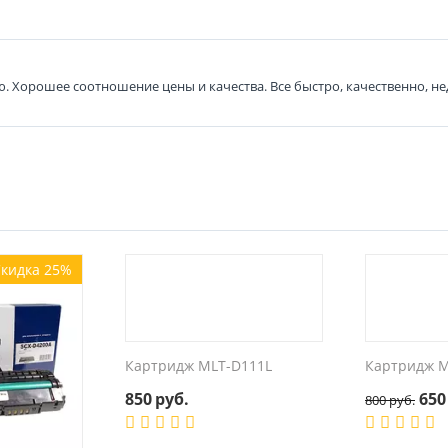
. Хорошее соотношение цены и качества. Все быстро, качественно, н
кидка 25%
Картридж MLT-D111L
Картридж M
850
руб.
650
800
руб.