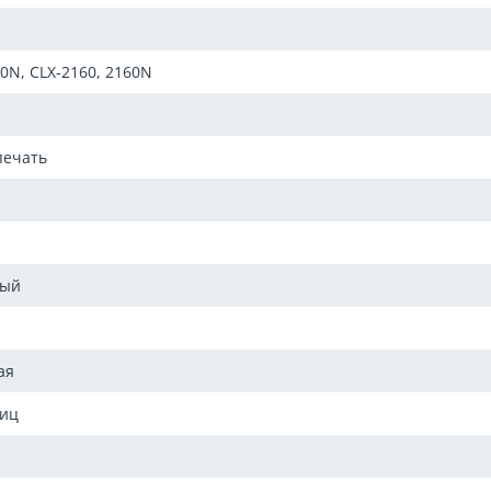
00N, CLX-2160, 2160N
печать
мый
ая
ниц