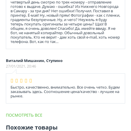
четвертый день смотрю по трек-номеру - отправление
готово к выдаче. Думаю - ошибка? Из Нижнего Новгорода
в Самару - за три дня? Нет ошибки! Получил. Поставил в
принтер. Ё-маё! Ну, новый прям! Фотографии - как с пленки,
градиенты безупречные. Ну, и чего? Неужель я буду
теперь покупать оригиналы за четыре цены? Щаз! В
общем, я очень доволен! Спасибо! Да, имейте ввиду. Я не
бот, не нанятый копирайтер. Обычный довольный
покупатель. Кто не верит - дам хоть свой e-mail, хоть номер
телефона. Вот, как-то так...
Виталий Мишанин, Ступино
27/01/2021, 20:46
Быстро, качественно, внимательно. Все очень четко. Будем
заказывать здесь. Соотношение цена/качество - лучшее на
рынке.
ПОСМОТРЕТЬ ВСЕ
Похожие товары