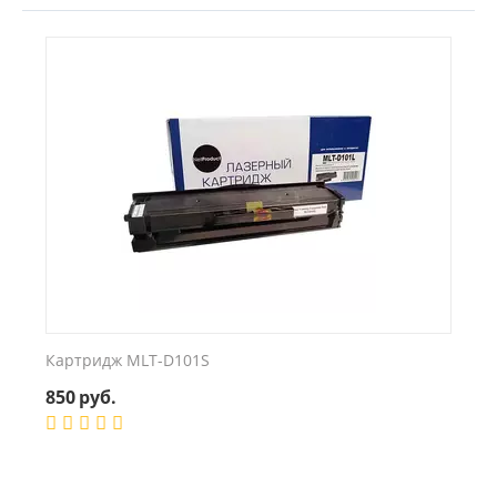
Картридж MLT-D101S
850
руб.