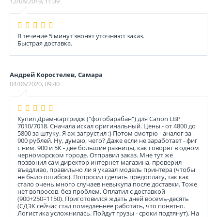
12/08/2019, 11:39
В течение 5 минут звонят уточняют заказ.
Быстрая доставка.
Андрей Коростелев, Самара
04/06/2020, 09:40
Купил Драм-картридж ("фотобарабан") для Canon LBP
7010/7018. Сначала искал оригинальный. Цены - от 4800 до
5800 за штуку. Я аж загрустил :) Потом смотрю - аналог за
900 рублей. Ну, думаю, чего? Даже если не заработает - фиг
с ним. 900 и 5К - две большие разницы, как говорят в одном
черноморском городе. Отправил заказ. Мне тут же
позвонил сам директор интернет-магазина, проверил
въедливо, правильно ли я указал модель принтера (чтобы
не было ошибок). Попросил сделать предоплату, так как
стало очень много случаев невыкупа после доставки. Тоже
нет вопросов, без проблем. Оплатил с доставкой
(900+250=1150). Приготовился ждать дней восемь-десять
(СДЭК сейчас стал помедленнее работать, что понятно.
Логистика усложнилась. Пойдут грузы - сроки подтянут). На