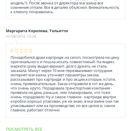
модель?). После звонка от директора магазина все
сомнения отпали. Все в деталях объяснил. Внимательность
к клиенту понравилась.
Маргарита Королева, Тольятти
01/08/2019, 15:26
Понадобился драм картридж на canon, посмотрела на цену
оригинального и пошла искать совместимый. На яндекс
маркете сразу выдал вариант, долго думать не стала,
заказала. Минут через 10 мне перезванивает сотрудник
интернет-магазина, уточняет параметры заказа,
рассказывает про картридж и про акции,которые, кстати,
очень привлекательные. Заказ отправили в тот же день,
что очень круто. Порадовала транспортная компания -
привезла на день раньше, чем планировали, что тоже
очень порадовало Ну и самое главное - картридж внутри
коробки хорошо упакован, уж не знаю, в магазине они так
упаковывают или на производстве, но все целое и, самое
главное, работает отлично
ПОСМОТРЕТЬ ВСЕ