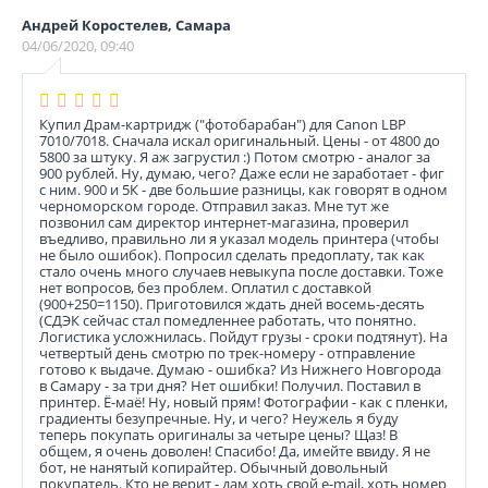
Андрей Коростелев, Самара
04/06/2020, 09:40
Купил Драм-картридж ("фотобарабан") для Canon LBP
7010/7018. Сначала искал оригинальный. Цены - от 4800 до
5800 за штуку. Я аж загрустил :) Потом смотрю - аналог за
900 рублей. Ну, думаю, чего? Даже если не заработает - фиг
с ним. 900 и 5К - две большие разницы, как говорят в одном
черноморском городе. Отправил заказ. Мне тут же
позвонил сам директор интернет-магазина, проверил
въедливо, правильно ли я указал модель принтера (чтобы
не было ошибок). Попросил сделать предоплату, так как
стало очень много случаев невыкупа после доставки. Тоже
нет вопросов, без проблем. Оплатил с доставкой
(900+250=1150). Приготовился ждать дней восемь-десять
(СДЭК сейчас стал помедленнее работать, что понятно.
Логистика усложнилась. Пойдут грузы - сроки подтянут). На
четвертый день смотрю по трек-номеру - отправление
готово к выдаче. Думаю - ошибка? Из Нижнего Новгорода
в Самару - за три дня? Нет ошибки! Получил. Поставил в
принтер. Ё-маё! Ну, новый прям! Фотографии - как с пленки,
градиенты безупречные. Ну, и чего? Неужель я буду
теперь покупать оригиналы за четыре цены? Щаз! В
общем, я очень доволен! Спасибо! Да, имейте ввиду. Я не
бот, не нанятый копирайтер. Обычный довольный
покупатель. Кто не верит - дам хоть свой e-mail, хоть номер