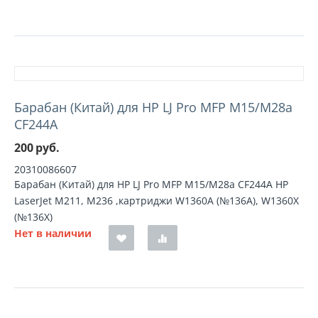
Барабан (Китай) для HP LJ Pro MFP M15/M28a
CF244A
200
руб.
20310086607
Барабан (Китай) для HP LJ Pro MFP M15/M28a CF244A HP
LaserJet M211, M236 ,картриджи W1360A (№136A), W1360X
(№136X)
Нет в наличии