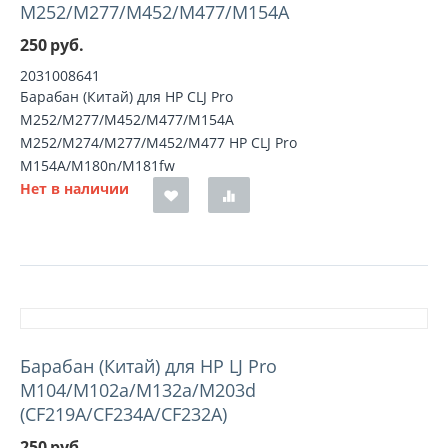
M252/M277/M452/M477/M154A
250
руб.
2031008641
Барабан (Китай) для HP CLJ Pro
M252/M277/M452/M477/M154A
M252/M274/M277/M452/M477 HP CLJ Pro
M154A/M180n/M181fw
Нет в наличии
Барабан (Китай) для HP LJ Pro
M104/M102a/M132a/M203d
(CF219A/CF234A/CF232A)
250
руб.