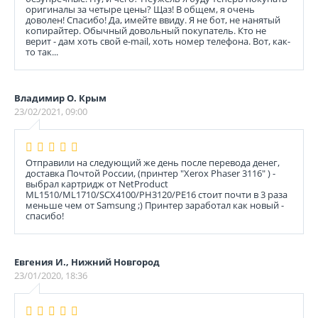
оригиналы за четыре цены? Щаз! В общем, я очень
доволен! Спасибо! Да, имейте ввиду. Я не бот, не нанятый
копирайтер. Обычный довольный покупатель. Кто не
верит - дам хоть свой e-mail, хоть номер телефона. Вот, как-
то так...
Владимир О. Крым
23/02/2021, 09:00
Отправили на следующий же день после перевода денег,
доставка Почтой России, (принтер "Xerox Phaser 3116" ) -
выбрал картридж от NetProduct
ML1510/ML1710/SCX4100/PH3120/PE16 стоит почти в 3 раза
меньше чем от Samsung ;) Принтер заработал как новый -
спасибо!
Евгения И., Нижний Новгород
23/01/2020, 18:36