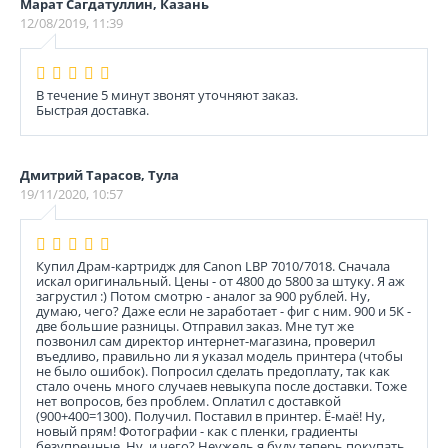
Марат Сагдатуллин, Казань
12/08/2019, 11:39
В течение 5 минут звонят уточняют заказ.
Быстрая доставка.
Дмитрий Тарасов, Тула
19/11/2020, 10:57
Купил Драм-картридж для Canon LBP 7010/7018. Сначала
искал оригинальный. Цены - от 4800 до 5800 за штуку. Я аж
загрустил :) Потом смотрю - аналог за 900 рублей. Ну,
думаю, чего? Даже если не заработает - фиг с ним. 900 и 5К -
две большие разницы. Отправил заказ. Мне тут же
позвонил сам директор интернет-магазина, проверил
въедливо, правильно ли я указал модель принтера (чтобы
не было ошибок). Попросил сделать предоплату, так как
стало очень много случаев невыкупа после доставки. Тоже
нет вопросов, без проблем. Оплатил с доставкой
(900+400=1300). Получил. Поставил в принтер. Ё-маё! Ну,
новый прям! Фотографии - как с пленки, градиенты
безупречные. Ну, и чего? Неужель я буду теперь покупать