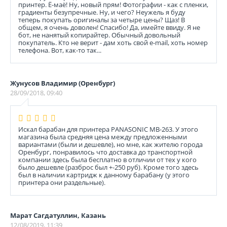
принтер. Ё-маё! Ну, новый прям! Фотографии - как с пленки,
градиенты безупречные. Ну, и чего? Неужель я буду
теперь покупать оригиналы за четыре цены? Щаз! В
общем, я очень доволен! Спасибо! Да, имейте ввиду. Я не
бот, не нанятый копирайтер. Обычный довольный
покупатель. Кто не верит - дам хоть свой e-mail, хоть номер
телефона. Вот, как-то так...
Жунусов Владимир (Оренбург)
28/09/2018, 09:40
Искал барабан для принтера PANASONIC MB-263. У этого
магазина была средняя цена между предложенными
вариантами (были и дешевле), но мне, как жителю города
Оренбург, понравилось что доставка до транспортной
компании здесь была бесплатно в отличии от тех у кого
было дешевле (разброс был +-250 руб). Кроме того здесь
был в наличии картридж к данному барабану (у этого
принтера они раздельные).
Марат Сагдатуллин, Казань
12/08/2019, 11:39