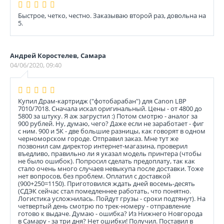
Быстрое, четко, честно. Заказываю второй раз, довольна на
5.
Андрей Коростелев, Самара
04/06/2020, 09:40
Купил Драм-картридж ("фотобарабан") для Canon LBP
7010/7018. Сначала искал оригинальный. Цены - от 4800 до
5800 за штуку. Я аж загрустил :) Потом смотрю - аналог за
900 рублей. Ну, думаю, чего? Даже если не заработает - фиг
с ним. 900 и 5К - две большие разницы, как говорят в одном
черноморском городе. Отправил заказ. Мне тут же
позвонил сам директор интернет-магазина, проверил
въедливо, правильно ли я указал модель принтера (чтобы
не было ошибок). Попросил сделать предоплату, так как
стало очень много случаев невыкупа после доставки. Тоже
нет вопросов, без проблем. Оплатил с доставкой
(900+250=1150). Приготовился ждать дней восемь-десять
(СДЭК сейчас стал помедленнее работать, что понятно.
Логистика усложнилась. Пойдут грузы - сроки подтянут). На
четвертый день смотрю по трек-номеру - отправление
готово к выдаче. Думаю - ошибка? Из Нижнего Новгорода
в Самару - за три дня? Нет ошибки! Получил. Поставил в