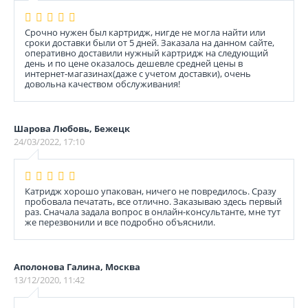
Срочно нужен был картридж, нигде не могла найти или
сроки доставки были от 5 дней. Заказала на данном сайте,
оперативно доставили нужный картридж на следующий
день и по цене оказалось дешевле средней цены в
интернет-магазинах(даже с учетом доставки), очень
довольна качеством обслуживания!
Шарова Любовь, Бежецк
24/03/2022, 17:10
Катридж хорошо упакован, ничего не повредилось. Сразу
пробовала печатать, все отлично. Заказываю здесь первый
раз. Сначала задала вопрос в онлайн-консультанте, мне тут
же перезвонили и все подробно объяснили.
Аполонова Галина, Москва
13/12/2020, 11:42