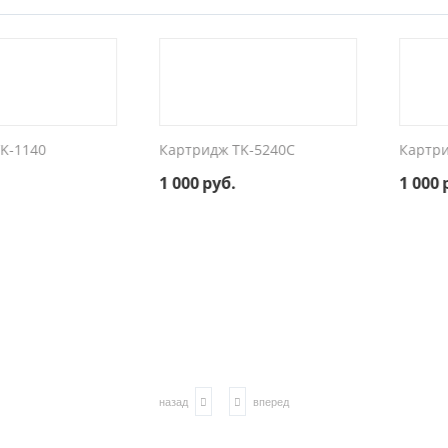
40
Картридж TK-5240C
Картридж T
1 000
руб.
1 000
руб.
назад
вперед