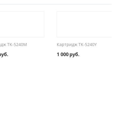
K-5240M
Картридж TK-5240Y
1 000
руб.