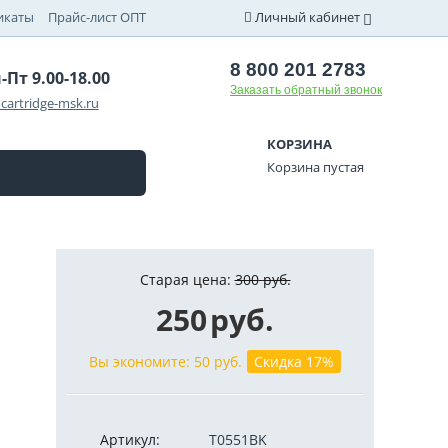
икаты
Прайс-лист ОПТ
Личный кабинет
8 800 201 2783
-Пт 9.00-18.00
Заказать обратный звонок
cartridge-msk.ru
КОРЗИНА
Корзина пустая
Старая цена:
300
руб.
250
руб.
Вы экономите:
50
руб.
Скидка 17%
Артикул:
T0551BK