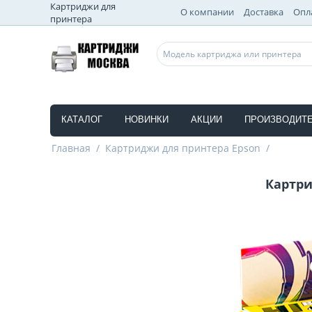
Картриджи для
О компании
Доставка
Опл
принтера
КАТАЛОГ
НОВИНКИ
АКЦИИ
ПРОИЗВОДИТ
Главная
/
Картриджи для принтера Epson
/
Картри