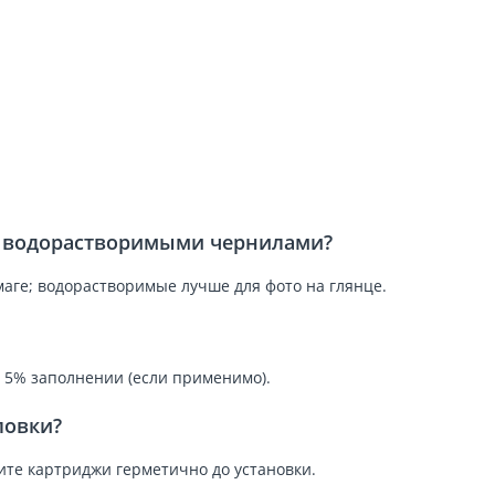
и водорастворимыми чернилами?
аге; водорастворимые лучше для фото на глянце.
и 5% заполнении (если применимо).
ловки?
ните картриджи герметично до установки.