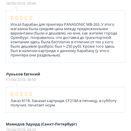
28/09/2018, 09:40
Искал барабан для принтера PANASONIC MB-263. У этого
магазина была средняя цена между предложенными
вариантами (были и дешевле), но мне, как жителю города
Оренбург, понравилось что доставка до транспортной
компании здесь была бесплатно в отличии от тех у кого
было дешевле (разброс был +-250 руб). Кроме того здесь
был в наличии картридж к данному барабану (у этого
принтера они раздельные).
Луньков Евгений
17/09/2018, 08:50
Заказ 8118. Заказал картридж CF218A в пятницу, в субботу
получил, печатает норм.
Мамедов Эдуард (Санкт-Петербург)
16/04/2018, 04:22