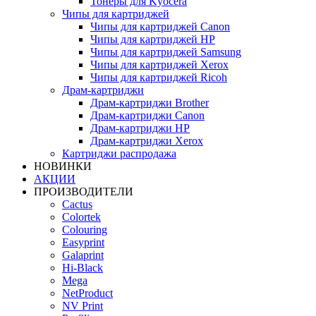
Тонеры для Kyocera
Чипы для картриджей
Чипы для картриджей Canon
Чипы для картриджей HP
Чипы для картриджей Samsung
Чипы для картриджей Xerox
Чипы для картриджей Ricoh
Драм-картриджи
Драм-картриджи Brother
Драм-картриджи Canon
Драм-картриджи HP
Драм-картриджи Xerox
Картриджи распродажа
НОВИНКИ
АКЦИИ
ПРОИЗВОДИТЕЛИ
Cactus
Colortek
Colouring
Easyprint
Galaprint
Hi-Black
Mega
NetProduct
NV Print