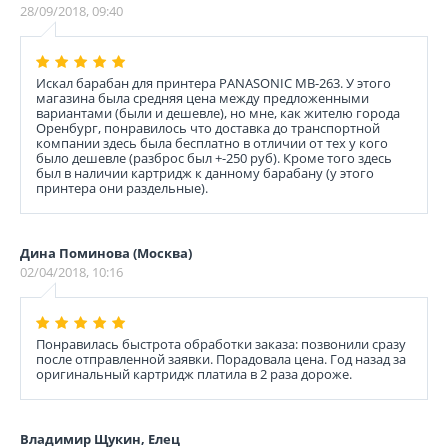
28/09/2018, 09:40
Искал барабан для принтера PANASONIC MB-263. У этого
магазина была средняя цена между предложенными
вариантами (были и дешевле), но мне, как жителю города
Оренбург, понравилось что доставка до транспортной
компании здесь была бесплатно в отличии от тех у кого
было дешевле (разброс был +-250 руб). Кроме того здесь
был в наличии картридж к данному барабану (у этого
принтера они раздельные).
Дина Поминова (Москва)
02/04/2018, 10:16
Понравилась быстрота обработки заказа: позвонили сразу
после отправленной заявки. Порадовала цена. Год назад за
оригинальный картридж платила в 2 раза дороже.
Владимир Щукин, Елец