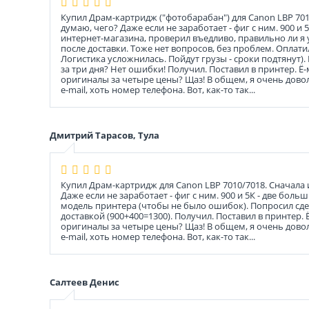
Купил Драм-картридж ("фотобарабан") для Canon LBP 7010/
думаю, чего? Даже если не заработает - фиг с ним. 900 
интернет-магазина, проверил въедливо, правильно ли я 
после доставки. Тоже нет вопросов, без проблем. Оплати
Логистика усложнилась. Пойдут грузы - сроки подтянут)
за три дня? Нет ошибки! Получил. Поставил в принтер. Ё
оригиналы за четыре цены? Щаз! В общем, я очень доволе
e-mail, хоть номер телефона. Вот, как-то так...
Дмитрий Тарасов, Тула
Купил Драм-картридж для Canon LBP 7010/7018. Сначала ис
Даже если не заработает - фиг с ним. 900 и 5К - две бо
модель принтера (чтобы не было ошибок). Попросил сдел
доставкой (900+400=1300). Получил. Поставил в принтер.
оригиналы за четыре цены? Щаз! В общем, я очень доволе
e-mail, хоть номер телефона. Вот, как-то так...
Салтеев Денис