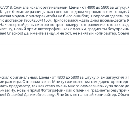
7018. Сначала искал оригинальный. Цены - от 4800 до 5800 за штуку. Я 
и 5К - две большие разницы, как говорят в одном черноморском городе.
указал модель принтера (чтобы не было ошибок). Попросил сделать пр
л с доставкой (900+250=1150). Приготовился ждать дней восемь-десять 
. На четвертый день смотрю по трек-номеру - отправление готово к вы
-маё! Ну, новый прям! Фотографии - как с пленки, градиенты безупречны
н! Спасибо! Да, имейте ввиду. Я не бот, не нанятый копирайтер. Обыч
кал оригинальный. Цены - от 4800 до 5800 за штуку. Я аж загрустил :) 
льшие разницы. Отправил заказ. Мне тут же позвонил сам директор интер
ать предоплату, так как стало очень много случаев невыкупа после до
 Ё-маё! Ну, новый прям! Фотографии - как с пленки, градиенты безупреч
н! Спасибо! Да, имейте ввиду. Я не бот, не нанятый копирайтер. Обыч