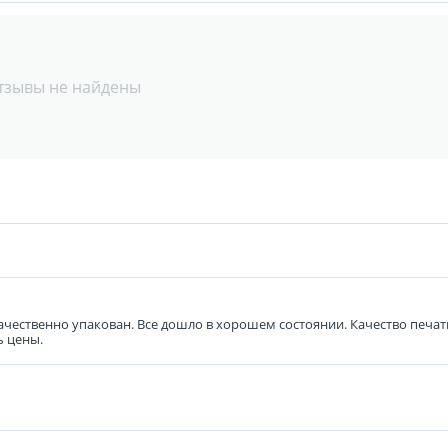
тзывы не найдены
 качественно упакован. Все дошло в хорошем состоянии. Качество печ
ь цены.