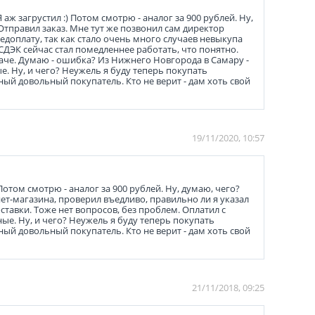
аж загрустил :) Потом смотрю - аналог за 900 рублей. Ну,
 Отправил заказ. Мне тут же позвонил сам директор
едоплату, так как стало очень много случаев невыкупа
(СДЭК сейчас стал помедленнее работать, что понятно.
даче. Думаю - ошибка? Из Нижнего Новгорода в Самару -
е. Ну, и чего? Неужель я буду теперь покупать
ный довольный покупатель. Кто не верит - дам хоть свой
19/11/2020, 10:57
Потом смотрю - аналог за 900 рублей. Ну, думаю, чего?
нет-магазина, проверил въедливо, правильно ли я указал
ставки. Тоже нет вопросов, без проблем. Оплатил с
ные. Ну, и чего? Неужель я буду теперь покупать
ный довольный покупатель. Кто не верит - дам хоть свой
21/11/2018, 09:25