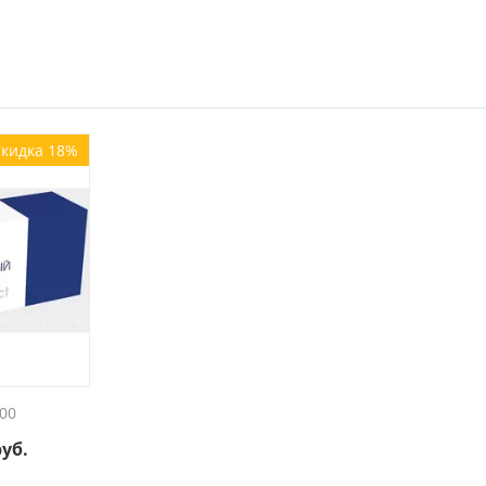
кидка 18%
00
руб.