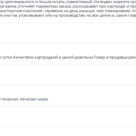
у оригинального и пошла искать совместимый. На яндекс маркете сразу
агазина, уточняет параметры заказа, рассказывает про картридж и про
транспортная компания - привезла на день раньше, чем планировали, ч
 они так упаковывают или на производстве, но все целое и, самое гла
е суток.Качеством картриджей и ценой довольна.Товар и продавца ре
у получил, печатает норм.