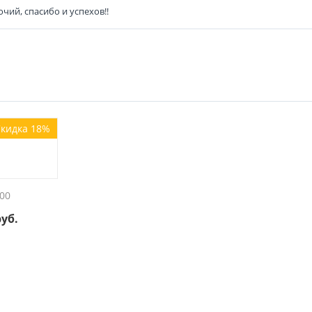
чий, спасибо и успехов!!
кидка 18%
00
руб.