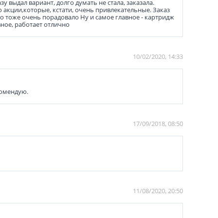
 выдал вариант, долго думать не стала, заказала.
 акции,которые, кстати, очень привлекательные. Заказ
то тоже очень порадовало Ну и самое главное - картридж
вное, работает отлично
10/02/2020, 14:33
комендую.
17/09/2018, 08:50
11/08/2020, 20:50