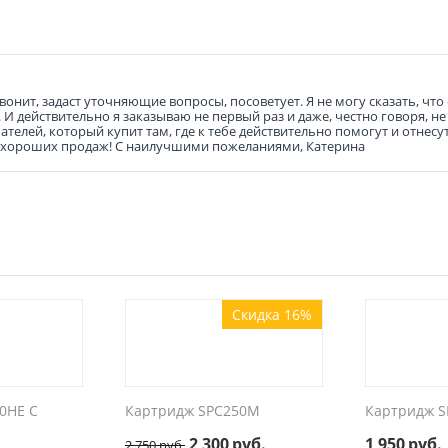
онит, задаст уточняющие вопросы, посоветует. Я не могу сказать, что 
И действительно я заказываю не первый раз и даже, честно говоря, не 
ателей, который купит там, где к тебе действительно помогут и отнесу
и хороших продаж! С наилучшими пожеланиями, Катерина
Скидка 16%
0HE C
Картридж SPC250M
Картридж S
2 300
руб.
1 950
руб.
2 750
руб.