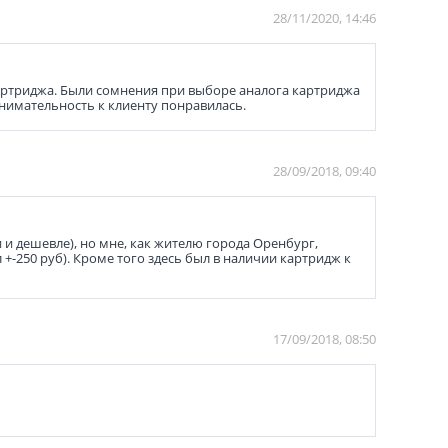
28/11/2020, 14:46
картриджа. Были сомнения при выборе аналога картриджа
Внимательность к клиенту понравилась.
28/09/2018, 09:40
и дешевле), но мне, как жителю города Оренбург,
+-250 руб). Кроме того здесь был в наличии картридж к
17/09/2018, 08:50