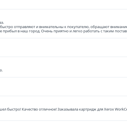
аз.
ь быстро отправляют и внимательны к покупателю, обращают внимание
же прибыл в наш город. Очень приятно и легко работать с таким пост
ю.
ел быстро! Качество отличное! Заказывала картридж для Xerox WorkC