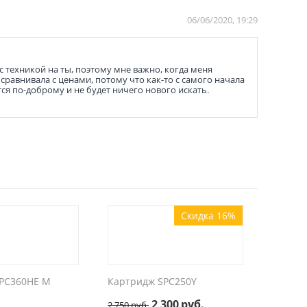
06/06/2020, 19:29
с техникой на ты, поэтому мне важно, когда меня
сравнивала с ценами, потому что как-то с самого начала
тся по-доброму и не будет ничего нового искать.
Скидка 16%
PC360HE M
Картридж SPC250Y
2 300
руб.
2 750
руб.