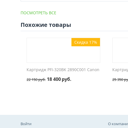
ПОСМОТРЕТЬ ВСЕ
Похожие товары
Скидка 17%
Картридж PFI-320BK 2890C001 Canon
Картрид
18 400
руб.
22 150
руб.
25 350
ру
Войти
О компани