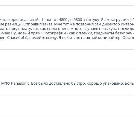
кал оригинальный. Цены - от 4800 до 5800 за штуку. Я аж загрустил :) 
льшие разницы. Отправил заказ. Мне тут же позвонил сам директор интер
ать предоплату, так как стало очень много случаев невыкупа после до
 Ё-маё! Ну, новый прям! Фотографии - как с пленки, градиенты безупреч
н! Спасибо! Да, имейте ввиду. Я не бот, не нанятый копирайтер. Обыч
я МФУ Panasonic. Все было доставлено быстро, хорошо упаковано. Бол