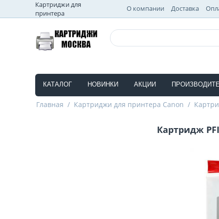
Картриджи для
О компании
Доставка
Опл
принтера
КАТАЛОГ
НОВИНКИ
АКЦИИ
ПРОИЗВОДИТ
Главная
/
Картриджи для принтера Canon
/
Картри
Картридж PFI