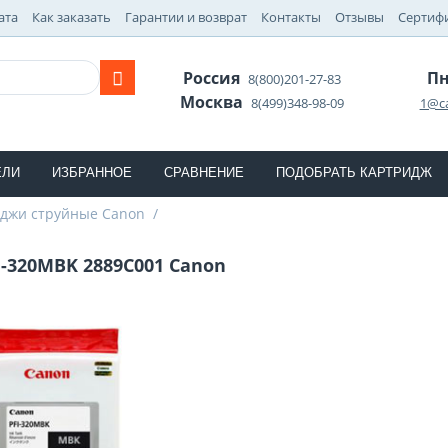
ата
Как заказать
Гарантии и возврат
Контакты
Отзывы
Сертиф
Россия
Пн
8(800)201-27-83
Москва
8(499)348-98-09
1@ca
ЕЛИ
ИЗБРАННОЕ
СРАВНЕНИЕ
ПОДОБРАТЬ КАРТРИДЖ
джи струйные Canon
/
-320MBK 2889C001 Canon