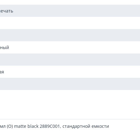
печать
ьный
ая
мл (О) matte black 2889C001, стандартной емкости