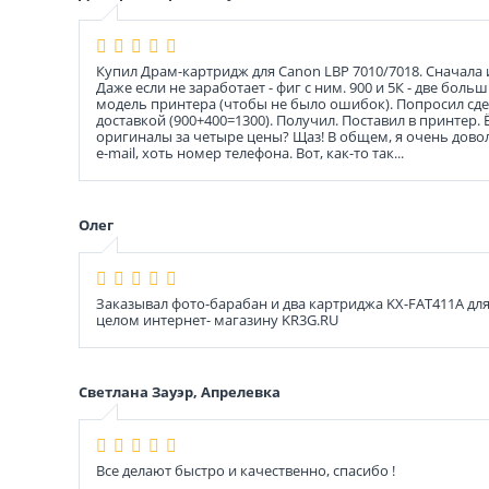
Купил Драм-картридж для Canon LBP 7010/7018. Сначала ис
Даже если не заработает - фиг с ним. 900 и 5К - две бо
модель принтера (чтобы не было ошибок). Попросил сдел
доставкой (900+400=1300). Получил. Поставил в принтер.
оригиналы за четыре цены? Щаз! В общем, я очень доволе
e-mail, хоть номер телефона. Вот, как-то так...
Олег
Заказывал фото-барабан и два картриджа KX-FAT411A дл
целом интернет- магазину KR3G.RU
Светлана Зауэр, Апрелевка
Все делают быстро и качественно, спасибо !