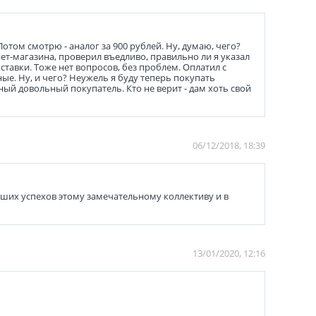
Потом смотрю - аналог за 900 рублей. Ну, думаю, чего?
нет-магазина, проверил въедливо, правильно ли я указал
ставки. Тоже нет вопросов, без проблем. Оплатил с
ные. Ну, и чего? Неужель я буду теперь покупать
ный довольный покупатель. Кто не верит - дам хоть свой
06/12/2018, 18:39
ьших успехов этому замечательному коллективу и в
13/01/2020, 12:16