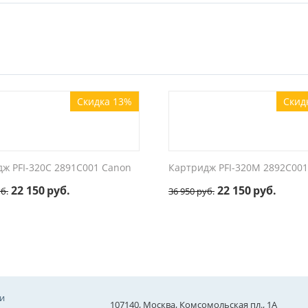
Скидка 13%
Скид
ж PFI-320C 2891C001 Canon
Картридж PFI-320M 2892C00
22 150
руб.
22 150
руб.
б.
36 950
руб.
и
107140, Москва, Комсомольская пл., 1А