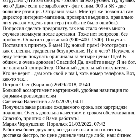
загрустил :) Потом смотрю - аналог за 900 рублей. Ну, думаю,
чего? Даже если не заработает - фиг с ним. 900 и 5К - две
большие разницы. Отправил заказ. Мне тут же позвонил сам
директор интернет-магазина, проверил въедливо, правильно
ли я указал модель принтера (чтобы не было ошибок).
Попросил сделать предоплату, так как стало очень много
случаев невыкупа после доставки. Тоже нет вопросов, без
проблем. Оплатил с доставкой (900+400=1300). Получил.
Поставил в принтер. Ё-маё! Ну, новый прям! Фотографии -
как с пленки, градиенты безупречные. Ну, и чего? Неужель я
буду теперь покупать оригиналы за четыре цены? Щаз! В
общем, я очень доволен! Спасибо! Да, имейте ввиду. Я не бот,
не нанятый копирайтер. Обычный довольный покупатель.
Кто не верит - дам хоть свой e-mail, хоть номер телефона. Вот,
как-то так...
Петров Олег (Кириши)
26/09/2018, 09:40
Большой ассаортимент картриджей, удобная навигация по
фирмам-производителям
Савченко Валентина
27/05/2020, 04:11
Получила заказ раньше ожидаемого срока, все картриджи
подошли. Очень довольна качеством и сроком обслуживания.
Спасибо, приятно с Вами работать!
Мария Чернушенко, Норильск
21/03/2022, 07:42
Работаем более двух лет, всегда все отличного качества,
доставка быстро, по цене дешевле чем где либо, наш бизнес