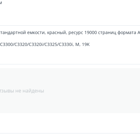
м
тандартной емкости, красный, ресурс 19000 страниц формата 
-C3300/C3320/C3320i/C3325/C3330i, M, 19K
тзывы не найдены