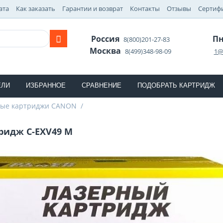
ата
Как заказать
Гарантии и возврат
Контакты
Отзывы
Сертиф
Россия
Пн
8(800)201-27-83
Москва
8(499)348-98-09
1@
ЕЛИ
ИЗБРАННОЕ
СРАВНЕНИЕ
ПОДОБРАТЬ КАРТРИДЖ
ные картриджи CANON
/
ридж C-EXV49 M