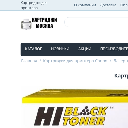
Картриджи для
О компании
Доставка
Опл
принтера
КАТАЛОГ
НОВИНКИ
АКЦИИ
ПРОИЗВОДИТ
Главная
/
Картриджи для принтера Canon
/
Лазер
Карт