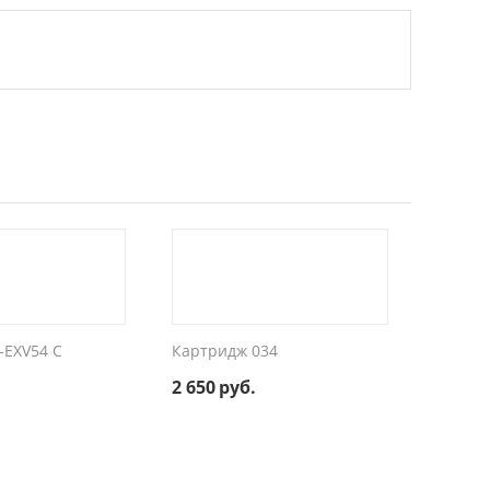
-EXV54 C
Картридж 034
2 650
руб.