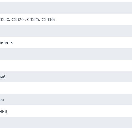
3320, C3320i, C3325, C3330i
печать
мый
ая
аниц