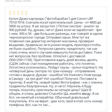
04/06/2020, 09:40
Купил Драм-картридж ("фотобарабан") для Canon LBP
7010/7018. Сначала искал оригинальный. Цены - от 4800 до
5800 за штуку. Я аж загрустил :) Потом смотрю - аналог за
900 рублей. Ну, думаю, чего? Даже если не заработает - фиг
с ним. 900 и 5К - две большие разницы, как говорят в одном
черноморском городе. Отправил заказ. Мне тут же
позвонил сам директор интернет-магазина, проверил
въедливо, правильно ли я указал модель принтера (чтобы
не было ошибок). Попросил сделать предоплату, так как
стало очень много случаев невыкупа после доставки. Тоже
нет вопросов, без проблем. Оплатил с доставкой
(900+250=1150). Приготовился ждать дней восемь-десять
(СДЭК сейчас стал помедленнее работать, что понятно.
Логистика усложнилась. Пойдут грузы - сроки подтянут). На
четвертый день смотрю по трек-номеру - отправление
готово к выдаче. Думаю - ошибка? Из Нижнего Новгорода
в Самару - за три дня? Нет ошибки! Получил. Поставил в
принтер. Ё-маё! Ну, новый прям! Фотографии - как с пленки,
градиенты безупречные. Ну, и чего? Неужель я буду
теперь покупать оригиналы за четыре цены? Щаз! В
общем, я очень доволен! Спасибо! Да, имейте ввиду. Я не
бот, не нанятый копирайтер. Обычный довольный
покупатель. Кто не верит - дам хоть свой e-mail, хоть номер
телефона. Вот, как-то так...