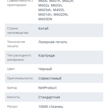
Совместимость с
M600, M601n, M602n,
принтерами:
M602x, M603n,
M603xh, M4555,
M601dn, M602DN,
M603DN
Страна
Китай
производства:
Технология
Лазерная печать
печати:
Тип расходного
Картридж
материала:
Цвет:
Черный
Оригинальность:
Совместимый
Бренд:
NetProduct
Емкость:
Стандартная
Ресурс:
10000 страниц