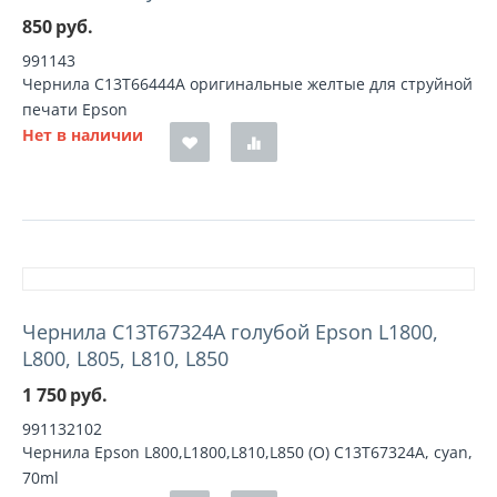
850
руб.
991143
Чернила C13T66444A оригинальные желтые для струйной
печати Epson
Нет в наличии
Чернила C13T67324A голубой Epson L1800,
L800, L805, L810, L850
1 750
руб.
991132102
Чернила Epson L800,L1800,L810,L850 (О) C13T67324A, cyan,
70ml