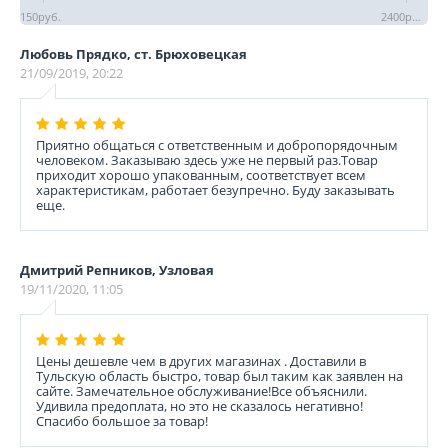
150
руб.
2400
руб.
Любовь Прядко, ст. Брюховецкая
21/09/2019, 20:22
Приятно общаться с ответственным и добропорядочным
человеком. Заказываю здесь уже не первый раз.Товар
приходит хорошо упакованным, соответствует всем
характеристикам, работает безупречно. Буду заказывать
еще.
Дмитрий Репников, Узловая
19/11/2020, 11:05
Цены дешевле чем в других магазинах . Доставили в
Тульскую область быстро, товар был таким как заявлен на
сайте. Замечательное обслуживание!Все объяснили.
Удивила предоплата, но это не сказалось негативно!
Спасибо большое за товар!