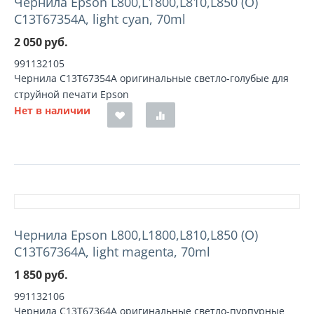
Чернила Epson L800,L1800,L810,L850 (О)
C13T67354A, light cyan, 70ml
2 050
руб.
991132105
Чернила C13T67354A оригинальные светло-голубые для
струйной печати Epson
Нет в наличии
Чернила Epson L800,L1800,L810,L850 (О)
C13T67364A, light magenta, 70ml
1 850
руб.
991132106
Чернила C13T67364A оригинальные светло-пурпурные