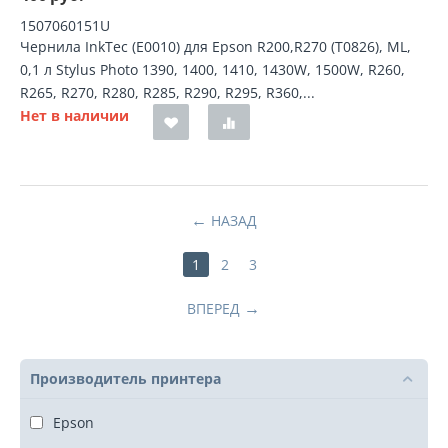
1507060151U
Чернила InkTec (E0010) для Epson R200,R270 (T0826), ML,
0,1 л Stylus Photo 1390, 1400, 1410, 1430W, 1500W, R260,
R265, R270, R280, R285, R290, R295, R360,...
Нет в наличии
НАЗАД
1
2
3
ВПЕРЕД
Производитель принтера
Epson