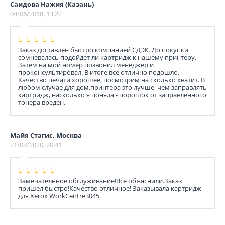
Саидова Нажия (Казань)
04/06/2018, 13:22
Заказ доставлен быстро компанией СДЭК. До покупки
сомневалась подойдет ли картридж к нашему принтеру.
Затем на мой номер позвонил менеджер и
проконсультировал. В итоге все отлично подошло.
Качество печати хорошее, посмотрим на сколько хватит. В
любом случае для дом.принтера это лучше, чем заправлять
картридж, насколько я поняла - порошок от заправленного
тонера вреден.
Майя Стагис, Москва
21/07/2020, 20:41
Замечательное обслуживание!Все объяснили.Заказ
пришел быстро!Качество отличное! Заказывала картридж
для Xerox WorkCentre3045.