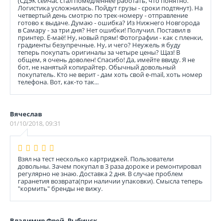
(СДЭК сейчас стал помедленнее работать, что понятно.
Логистика усложнилась. Пойдут грузы - сроки подтянут). На
четвертый день смотрю по трек-номеру - отправление
готово к выдаче. Думаю - ошибка? Из Нижнего Новгорода
в Самару - за три дня? Нет ошибки! Получил. Поставил в
принтер. Ё-маё! Ну, новый прям! Фотографии - как с пленки,
градиенты безупречные. Ну, и чего? Неужель я буду
теперь покупать оригиналы за четыре цены? Щаз! В
общем, я очень доволен! Спасибо! Да, имейте ввиду. Я не
бот, не нанятый копирайтер. Обычный довольный
покупатель. Кто не верит - дам хоть свой e-mail, хоть номер
телефона. Вот, как-то так...
Вячеслав
01/10/2018, 09:31
Взял на тест несколько картриджей. Пользователи
довольны. Зачем покупал в 3 раза дороже и ремонтировал
регулярно не знаю. Доставка 2 дня. В случае проблем
гаранетия возврата(при наличии упаковки). Смысла теперь
"кормить" бренды не вижу.
Владимир Фрей, Рыбинск