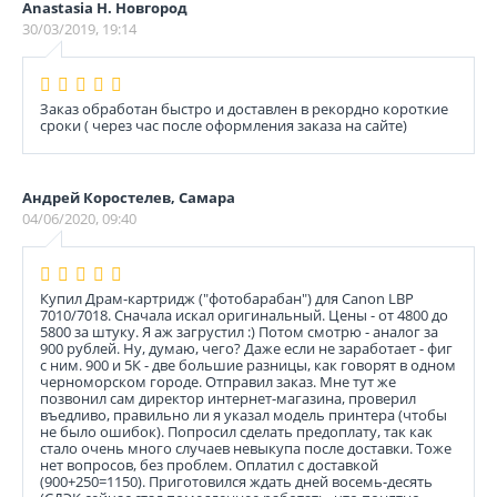
Anastasia Н. Новгород
30/03/2019, 19:14
Заказ обработан быстро и доставлен в рекордно короткие
сроки ( через час после оформления заказа на сайте)
Андрей Коростелев, Самара
04/06/2020, 09:40
Купил Драм-картридж ("фотобарабан") для Canon LBP
7010/7018. Сначала искал оригинальный. Цены - от 4800 до
5800 за штуку. Я аж загрустил :) Потом смотрю - аналог за
900 рублей. Ну, думаю, чего? Даже если не заработает - фиг
с ним. 900 и 5К - две большие разницы, как говорят в одном
черноморском городе. Отправил заказ. Мне тут же
позвонил сам директор интернет-магазина, проверил
въедливо, правильно ли я указал модель принтера (чтобы
не было ошибок). Попросил сделать предоплату, так как
стало очень много случаев невыкупа после доставки. Тоже
нет вопросов, без проблем. Оплатил с доставкой
(900+250=1150). Приготовился ждать дней восемь-десять