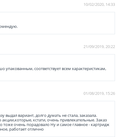
10/02/2020, 14:33
комендую.
21/09/2019, 20:22
о упакованным, соответствует всем характеристикам,
01/08/2019, 15:26
 выдал вариант, долго думать не стала, заказала.
 акции,которые, кстати, очень привлекательные. Заказ
то тоже очень порадовало Ну и самое главное - картридж
вное, работает отлично