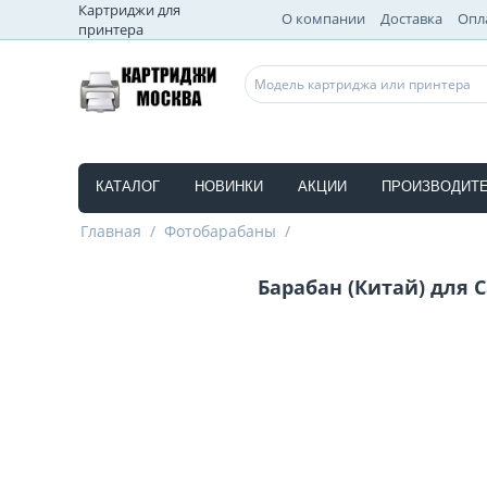
Картриджи для
О компании
Доставка
Опл
принтера
КАТАЛОГ
НОВИНКИ
АКЦИИ
ПРОИЗВОДИТ
Главная
/
Фотобарабаны
/
Барабан (Китай) для C