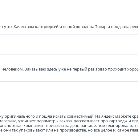
е суток.Качеством картриджей и ценой довольна.Товар и продавца ре
человеком. Заказываю здесь уже не первый раз.Товар приходит хорош
у оригинального и пошла искать совместимый. На яндекс маркете сразу
агазина, уточняет параметры заказа, рассказывает про картридж и про
транспортная компания - привезла на день раньше, чем планировали, ч
 они так упаковывают или на производстве, но все целое и, самое гла