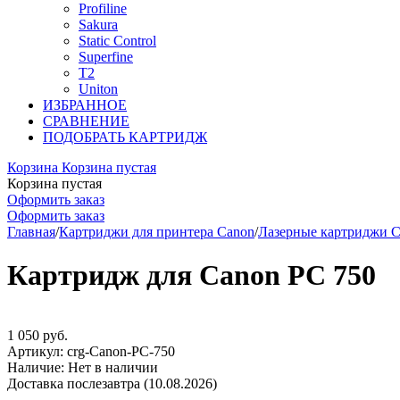
Profiline
Sakura
Static Control
Superfine
T2
Uniton
ИЗБРАННОЕ
СРАВНЕНИЕ
ПОДОБРАТЬ КАРТРИДЖ
Корзина
Корзина пустая
Корзина пустая
Оформить заказ
Оформить заказ
Главная
/
Картриджи для принтера Canon
/
Лазерные картриджи
Картридж для Canon PC 750
1 050
руб.
Артикул:
crg-Canon-PC-750
Наличие:
Нет в наличии
Доставка послезавтра (10.08.2026)