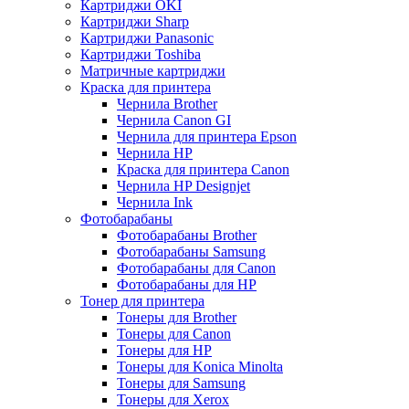
Картриджи OKI
Картриджи Sharp
Картриджи Panasonic
Картриджи Toshiba
Матричные картриджи
Краска для принтера
Чернила Brother
Чернила Canon GI
Чернила для принтера Epson
Чернила HP
Краска для принтера Canon
Чернила HP Designjet
Чернила Ink
Фотобарабаны
Фотобарабаны Brother
Фотобарабаны Samsung
Фотобарабаны для Canon
Фотобарабаны для HP
Тонер для принтера
Тонеры для Brother
Тонеры для Canon
Тонеры для HP
Тонеры для Konica Minolta
Тонеры для Samsung
Тонеры для Xerox