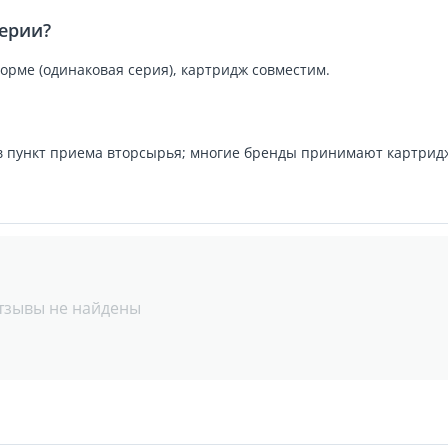
серии?
орме (одинаковая серия), картридж совместим.
в пункт приема вторсырья; многие бренды принимают картрид
тзывы не найдены