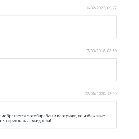
10/02/2022, 09:27
17/09/2018, 08:50
22/06/2020, 18:20
приобретается фотобарабан и картридж, во избежание
купка превзошла ожидания!