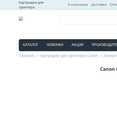
Картриджи для
О компании
Доставка
Опл
принтера
КАТАЛОГ
НОВИНКИ
АКЦИИ
ПРОИЗВОДИТ
Главная
/
Картриджи для принтера Canon
/
Лазер
Canon 