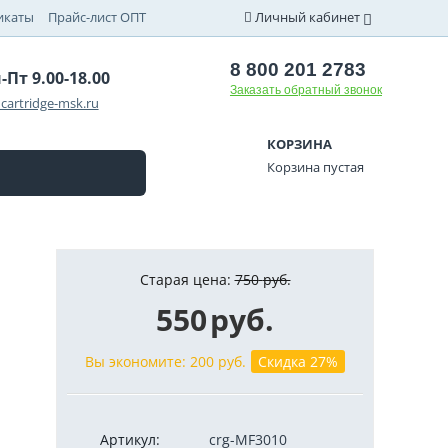
икаты
Прайс-лист ОПТ
Личный кабинет
8 800 201 2783
-Пт 9.00-18.00
Заказать обратный звонок
cartridge-msk.ru
КОРЗИНА
Корзина пустая
Старая цена:
750
руб.
550
руб.
Вы экономите:
200
руб.
Скидка 27%
Артикул:
crg-MF3010