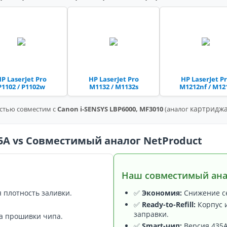
P LaserJet Pro
HP LaserJet Pro
HP LaserJet P
P1102 / P1102w
M1132 / M1132s
M1212nf / M12
картриджа
стью совместим с
Canon i-SENSYS LBP6000, MF3010
(аналог
A vs Совместимый аналог NetProduct
Наш совместимый ана
 плотность заливки.
✅
Экономия:
Снижение се
✅
Ready-to-Refill:
Корпус 
заправки.
а прошивки чипа.
✅
Smart-чип:
Версия 435A