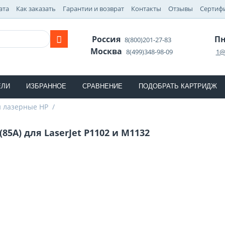
ата
Как заказать
Гарантии и возврат
Контакты
Отзывы
Сертиф
Россия
Пн
8(800)201-27-83
Москва
8(499)348-98-09
1@
ЕЛИ
ИЗБРАННОЕ
СРАВНЕНИЕ
ПОДОБРАТЬ КАРТРИДЖ
 лазерные HP
/
85A) для LaserJet P1102 и M1132