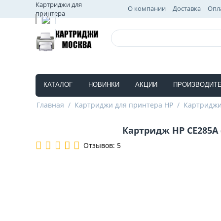
Картриджи для
О компании
Доставка
Опл
принтера
КАТАЛОГ
НОВИНКИ
АКЦИИ
ПРОИЗВОДИТ
Главная
/
Картриджи для принтера HP
/
Картриджи
Картридж HP CE285A (
Отзывов: 5