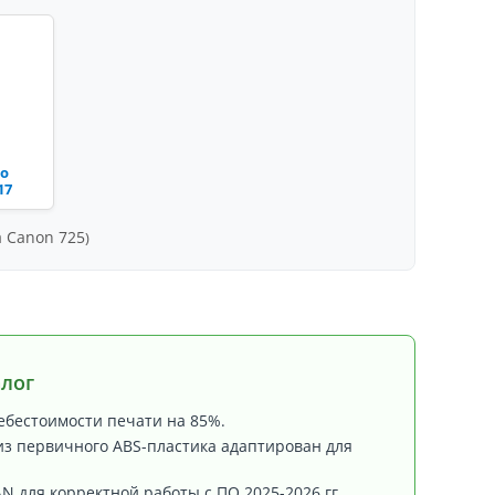
ro
17
 Canon 725
)
лог
бестоимости печати на 85%.
из первичного ABS-пластика адаптирован для
N для корректной работы с ПО 2025-2026 гг.