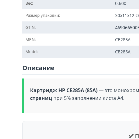
Вес:
0.600
Размер упаковки:
30x11x12 с
GTIN:
469066500
MPN:
CE285A
Model:
CE285A
Описание
Картридж HP CE285A (85A)
— это монохро
страниц
при 5% заполнении листа А4.
✅ П