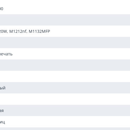
00
120W, M1212nf, M1132MFP
печать
мый
ая
ниц