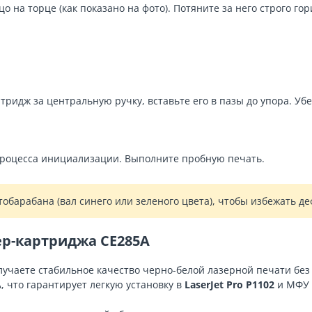
 на торце (как показано на фото). Потяните за него строго го
идж за центральную ручку, вставьте его в пазы до упора. Убе
процесса инициализации. Выполните пробную печать.
обарабана (вал синего или зеленого цвета), чтобы избежать де
р-картриджа CE285A
лучаете стабильное качество черно-белой лазерной печати без 
 что гарантирует легкую установку в
LaserJet Pro P1102
и МФУ 