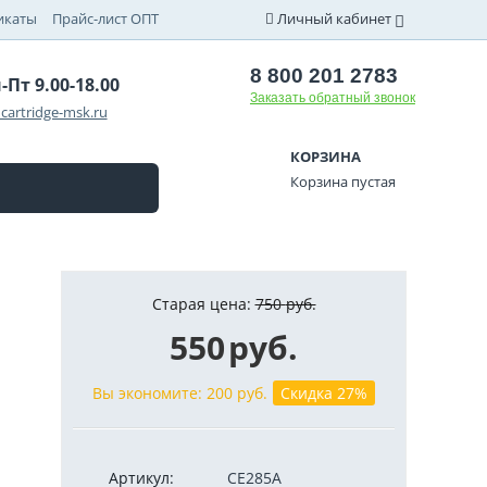
икаты
Прайс-лист ОПТ
Личный кабинет
8 800 201 2783
-Пт 9.00-18.00
Заказать обратный звонок
cartridge-msk.ru
КОРЗИНА
Корзина пустая
Старая цена:
750
руб.
550
руб.
Вы экономите:
200
руб.
Скидка 27%
Артикул:
CE285A