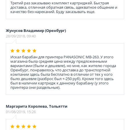
Третий раз заказываю комплект картриджей. Быстрая
доставка, отличная обратная связь, адекватное общение и
качество без нареканий. Буду заказывать еще.
Жунусов Владимир (Оренбург)
28/09/2018, 09:40
Искал барабан для принтера PANASONIC MB-263. У этого
магазина была средняя цена между предложенными
вариантами (были и дешевле), но мне, как жителю города
Оренбург, понравилось что доставка до транспортной
компании здесь была бесплатно в отличии от тех у кого
было дешевле (разброс был +-250 руб). Кроме того здесь
был в наличии картридж к данному барабану (у этого
принтера они раздельные).
Маргарита Королева, Тольятти
01/08/2019, 15:26