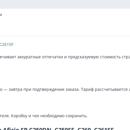
м
 C261SF
чивает аккуратные отпечатки и предсказуемую стоимость страни
о — завтра при подтверждении заказа. Тариф рассчитывается 
теля. Коробку и чек необходимо сохранить.
ficio SP C250DN, C250SF, C260, C261SF