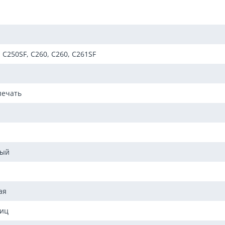
 C250SF, C260, C260, C261SF
печать
мый
ая
ниц