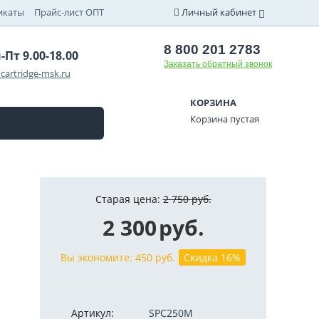
икаты
Прайс-лист ОПТ
Личный кабинет
8 800 201 2783
-Пт 9.00-18.00
Заказать обратный звонок
cartridge-msk.ru
КОРЗИНА
Корзина пустая
Старая цена:
2 750
руб.
2 300
руб.
Вы экономите:
450
руб.
Скидка 16%
Артикул:
SPC250M