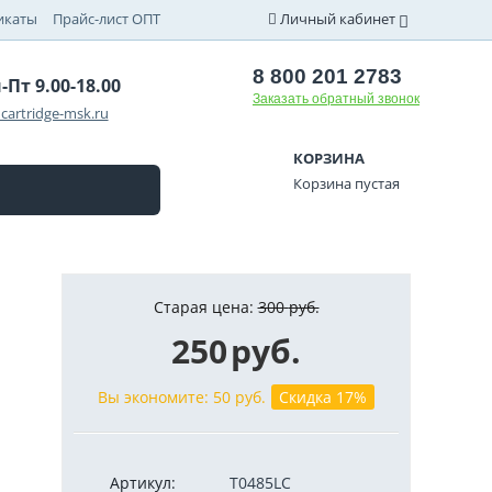
икаты
Прайс-лист ОПТ
Личный кабинет
8 800 201 2783
-Пт 9.00-18.00
Заказать обратный звонок
cartridge-msk.ru
КОРЗИНА
Корзина пустая
Старая цена:
300
руб.
250
руб.
Вы экономите:
50
руб.
Скидка 17%
Артикул:
T0485LC