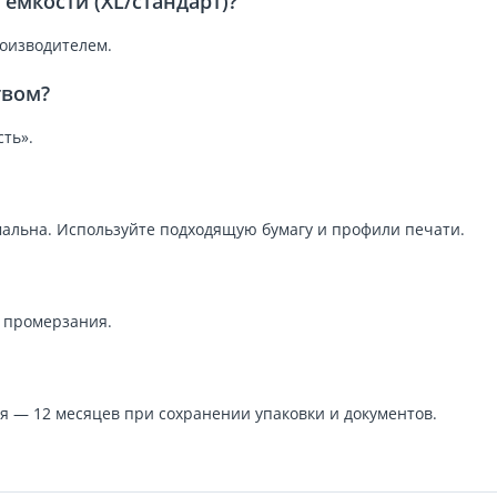
ёмкости (XL/стандарт)?
роизводителем.
твом?
ть».
альна. Используйте подходящую бумагу и профили печати.
и промерзания.
я — 12 месяцев при сохранении упаковки и документов.