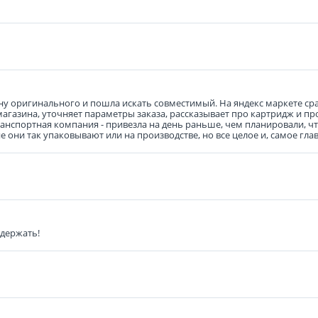
у оригинального и пошла искать совместимый. На яндекс маркете сразу
агазина, уточняет параметры заказа, рассказывает про картридж и про
транспортная компания - привезла на день раньше, чем планировали, ч
 они так упаковывают или на производстве, но все целое и, самое гла
 держать!