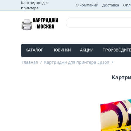
Картриджи для
О компании
Доставка
Опл
принтера
КАТАЛОГ
НОВИНКИ
АКЦИИ
ПРОИЗВОДИТ
Главная
/
Картриджи для принтера Epson
/
Картри