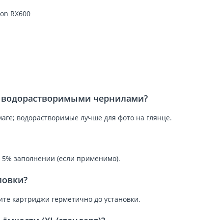
son RX600
и водорастворимыми чернилами?
аге; водорастворимые лучше для фото на глянце.
и 5% заполнении (если применимо).
ловки?
ните картриджи герметично до установки.