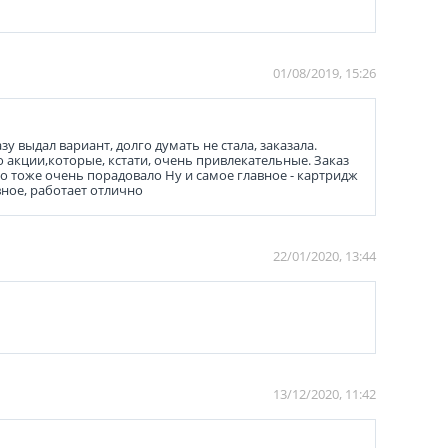
01/08/2019, 15:26
 выдал вариант, долго думать не стала, заказала.
 акции,которые, кстати, очень привлекательные. Заказ
то тоже очень порадовало Ну и самое главное - картридж
вное, работает отлично
22/01/2020, 13:44
13/12/2020, 11:42