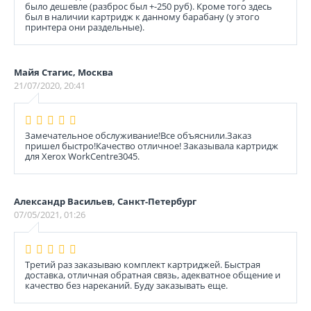
было дешевле (разброс был +-250 руб). Кроме того здесь
был в наличии картридж к данному барабану (у этого
принтера они раздельные).
Майя Стагис, Москва
21/07/2020, 20:41
Замечательное обслуживание!Все объяснили.Заказ
пришел быстро!Качество отличное! Заказывала картридж
для Xerox WorkCentre3045.
Александр Васильев, Санкт-Петербург
07/05/2021, 01:26
Третий раз заказываю комплект картриджей. Быстрая
доставка, отличная обратная связь, адекватное общение и
качество без нареканий. Буду заказывать еще.