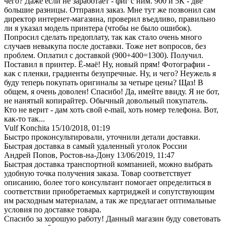
чего? Даже если не заработает - фиг с ним. 900 и 5К - две
большие разницы. Отправил заказ. Мне тут же позвонил сам
директор интернет-магазина, проверил въедливо, правильно
ли я указал модель принтера (чтобы не было ошибок).
Попросил сделать предоплату, так как стало очень много
случаев невыкупа после доставки. Тоже нет вопросов, без
проблем. Оплатил с доставкой (900+400=1300). Получил.
Поставил в принтер. Ё-маё! Ну, новый прям! Фотографии -
как с пленки, градиенты безупречные. Ну, и чего? Неужель я
буду теперь покупать оригиналы за четыре цены? Щаз! В
общем, я очень доволен! Спасибо! Да, имейте ввиду. Я не бот,
не нанятый копирайтер. Обычный довольный покупатель.
Кто не верит - дам хоть свой e-mail, хоть номер телефона. Вот,
как-то так...
Vulf Konchita
15/10/2018, 01:19
Быстро проконсультировали, уточнили детали доставки.
Быстрая доставка в самый удаленный уголок России
Андрей Попов, Ростов-на-Дону
13/06/2019, 11:47
Быстрая доставка транспортной компанией, можно выбрать
удобную точка получения заказа. Товар соответствует
описанию, более того консультант помогает определиться в
соответствии приобретаемых картриджей и сопутствующим
им расходным материалам, а так же предлагает оптимальные
условия по доставке товара.
Спасибо за хорошую работу! Данный магазин буду советовать