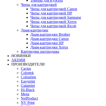
Тонеры для Kyocera
Чипы для картриджей
Чипы для картриджей Canon
Чипы для картриджей HP
Чипы для картриджей Samsung
Чипы для картриджей Xerox
Чипы для картриджей Ricoh
Драм-картриджи
Драм-картриджи Brother
Драм-картриджи Canon
Драм-картриджи HP
Драм-картриджи Xerox
Картриджи распродажа
НОВИНКИ
АКЦИИ
ПРОИЗВОДИТЕЛИ
Cactus
Colortek
Colouring
Easyprint
Galaprint
Hi-Black
Mega
NetProduct
NV Print