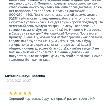
не было ошибок). Попросил сделать предоплату, так как
стало очень много случаев невыкупа после доставки. Тоже
нет вопросов, без проблем. Оплатил с доставкой
(900+250=1150). Приготовился ждать дней восемь-десять
(СДЭК сейчас стал помедленнее работать, что понятно.
Логистика усложнилась. Пойдут грузы - сроки подтянут). На
четвертый день смотрю по трек-номеру - отправление
готово к выдаче. Думаю - ошибка? Из Нижнего Новгорода
в Самару - за три дня? Нет ошибки! Получил. Поставил в
принтер. Ё-маё! Ну, новый прям! Фотографии - как с пленки,
градиенты безупречные. Ну, и чего? Неужель я буду
теперь покупать оригиналы за четыре цены? Щаз! В
общем, я очень доволен! Спасибо! Да, имейте ввиду. Я не
бот, не нанятый копирайтер. Обычный довольный
покупатель. Кто не верит - дам хоть свой e-mail, хоть номер
телефона. Вот, как-то так...
Михаил Шатун, Москва
10/02/2022, 09:27
Хороший картридж, беру не первый раз для своего НР