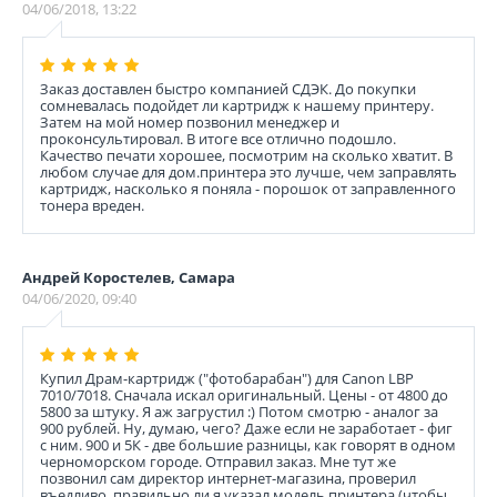
04/06/2018, 13:22
Заказ доставлен быстро компанией СДЭК. До покупки
сомневалась подойдет ли картридж к нашему принтеру.
Затем на мой номер позвонил менеджер и
проконсультировал. В итоге все отлично подошло.
Качество печати хорошее, посмотрим на сколько хватит. В
любом случае для дом.принтера это лучше, чем заправлять
картридж, насколько я поняла - порошок от заправленного
тонера вреден.
Андрей Коростелев, Самара
04/06/2020, 09:40
Купил Драм-картридж ("фотобарабан") для Canon LBP
7010/7018. Сначала искал оригинальный. Цены - от 4800 до
5800 за штуку. Я аж загрустил :) Потом смотрю - аналог за
900 рублей. Ну, думаю, чего? Даже если не заработает - фиг
с ним. 900 и 5К - две большие разницы, как говорят в одном
черноморском городе. Отправил заказ. Мне тут же
позвонил сам директор интернет-магазина, проверил
въедливо, правильно ли я указал модель принтера (чтобы