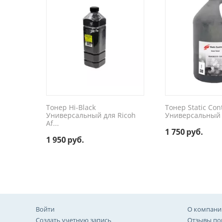
Тонер Hi-Black
Тонер Static Con
Универсальный для Ricoh
Универсальный д
Af...
1 750
руб.
1 950
руб.
Войти
О компани
Создать учетную запись
Отзывы по