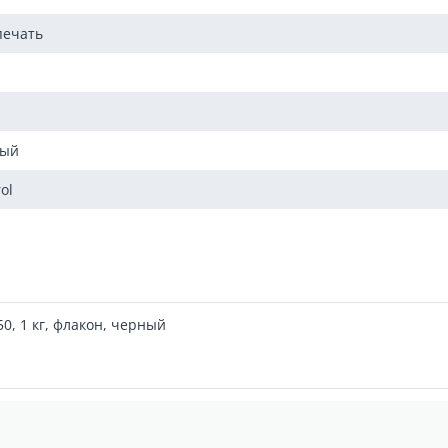
печать
мый
rol
50, 1 кг, флакон, черный