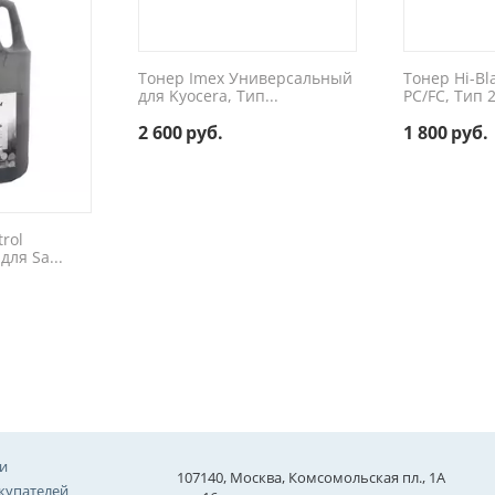
Тонер Imex Универсальный
Тонер Hi-Bl
для Kyocera, Тип...
PC/FC, Тип 2.
2 600
руб.
1 800
руб.
trol
ля Sa...
и
107140, Москва, Комсомольская пл., 1А
купателей