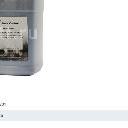
801
ta