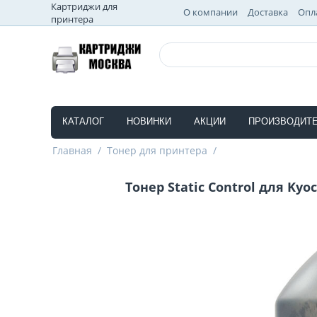
Картриджи для
О компании
Доставка
Опл
принтера
КАТАЛОГ
НОВИНКИ
АКЦИИ
ПРОИЗВОДИТ
Главная
/
Тонер для принтера
/
Тонер Static Control для Kyoc