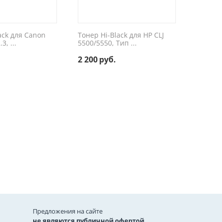
ack для Canon
Тонер Hi-Black для HP CLJ
3, ...
5500/5550, Тип ...
2 200
руб.
Предложения на сайте
не являются публичной офертой