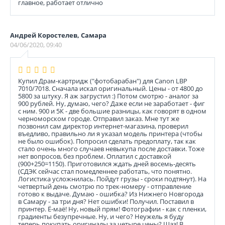
главное, работает отлично
Андрей Коростелев, Самара
04/06/2020, 09:40
Купил Драм-картридж ("фотобарабан") для Canon LBP
7010/7018. Сначала искал оригинальный. Цены - от 4800 до
5800 за штуку. Я аж загрустил :) Потом смотрю - аналог за
900 рублей. Ну, думаю, чего? Даже если не заработает - фиг
с ним. 900 и 5К - две большие разницы, как говорят в одном
черноморском городе. Отправил заказ. Мне тут же
позвонил сам директор интернет-магазина, проверил
въедливо, правильно ли я указал модель принтера (чтобы
не было ошибок). Попросил сделать предоплату, так как
стало очень много случаев невыкупа после доставки. Тоже
нет вопросов, без проблем. Оплатил с доставкой
(900+250=1150). Приготовился ждать дней восемь-десять
(СДЭК сейчас стал помедленнее работать, что понятно.
Логистика усложнилась. Пойдут грузы - сроки подтянут). На
четвертый день смотрю по трек-номеру - отправление
готово к выдаче. Думаю - ошибка? Из Нижнего Новгорода
в Самару - за три дня? Нет ошибки! Получил. Поставил в
принтер. Ё-маё! Ну, новый прям! Фотографии - как с пленки,
градиенты безупречные. Ну, и чего? Неужель я буду
теперь покупать оригиналы за четыре цены? Щаз! В