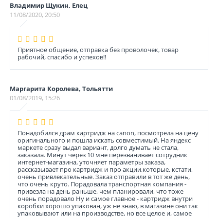
Владимир Щукин, Елец
11/08/2020, 20:50
Приятное общение, отправка без проволочек, товар
рабочий, спасибо и успехов!!
Маргарита Королева, Тольятти
01/08/2019, 15:26
Понадобился драм картридж на canon, посмотрела на цену
оригинального и пошла искать совместимый. На яндекс
маркете сразу выдал вариант, долго думать не стала,
заказала. Минут через 10 мне перезванивает сотрудник
интернет-магазина, уточняет параметры заказа,
рассказывает про картридж и про акции,которые, кстати,
очень привлекательные. Заказ отправили в тот же день,
что очень круто. Порадовала транспортная компания -
привезла на день раньше, чем планировали, что тоже
очень порадовало Ну и самое главное - картридж внутри
коробки хорошо упакован, уж не знаю, в магазине они так
упаковывают или на производстве, но все целое и, самое